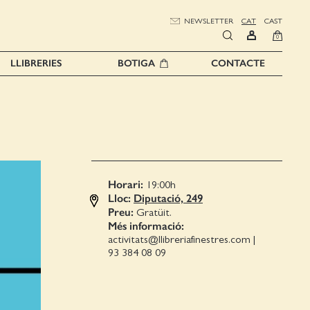
NEWSLETTER
CAT
CAST
0
LLIBRERIES
BOTIGA
CONTACTE
Horari:
19:00
h
Lloc:
Diputació, 249
Preu:
Gratüit.
Més informació:
activitats@llibreriafinestres.com
|
93 384 08 09