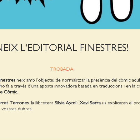
EIX L'EDITORIAL FINESTRES!
TROBADA
Finestres
neix amb l’objectiu de normalitzar la presència del còmic adu
i ho fa a través d’una aposta innovadora basada en traduccions i en la c
de Còmic
.
rrat Terrones
, la llibretera
Sílvia Aymí
i
Xavi Serra
us explicaran el pro
s vostres dubtes.