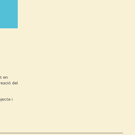
lt en
reació del
jecte i