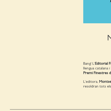
N
Bang! L’
Editorial 
llengua catalana 
Premi Finestres 
L’editora,
Montse
resoldran tots el