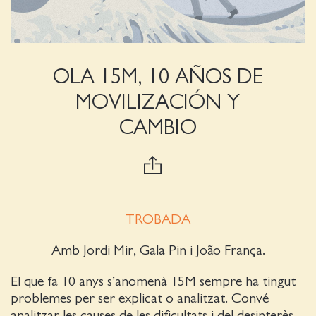
OLA 15M, 10 AÑOS DE
MOVILIZACIÓN Y
CAMBIO
TROBADA
Amb Jordi Mir, Gala Pin i João França.
El que fa 10 anys s’anomenà 15M sempre ha tingut
problemes per ser explicat o analitzat. Convé
analitzar les causes de les dificultats i del desinterès