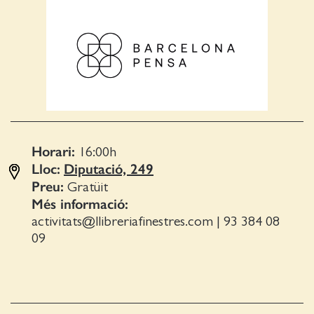
Horari:
16:00
h
Lloc:
Diputació, 249
Preu:
Gratüit
Més informació:
activitats@llibreriafinestres.com
|
93 384 08
09