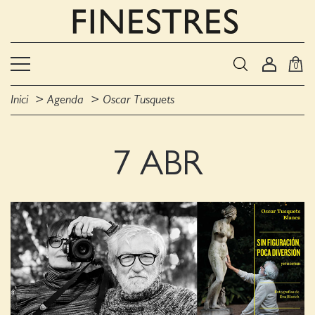
0
Inici
Agenda
Oscar Tusquets
7 ABR