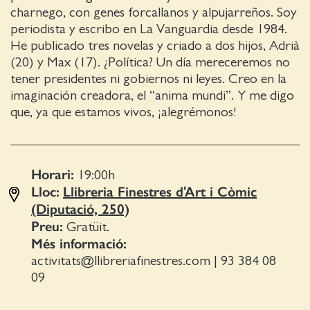
charnego, con genes forcallanos y alpujarreños. Soy
periodista y escribo en La Vanguardia desde 1984.
He publicado tres novelas y criado a dos hijos, Adrià
(20) y Max (17). ¿Política? Un día mereceremos no
tener presidentes ni gobiernos ni leyes. Creo en la
imaginación creadora, el “anima mundi”. Y me digo
que, ya que estamos vivos, ¡alegrémonos!
Horari:
19:00
h
Lloc:
Llibreria Finestres d'Art i Còmic
(Diputació, 250)
Preu:
Gratüit.
Més informació:
activitats@llibreriafinestres.com
|
93 384 08
09