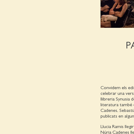
P
Convidem els edit
celebrar una vers
llibreria Synusia
literatura també é
Cadenes, Sebastià
publicats en alg
Llucia Ramis llegi
Núria Cadenes lle