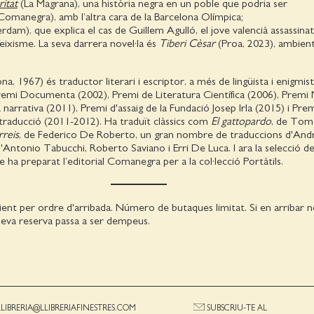
ritat
(La Magrana), una història negra en un poble que podria ser
Comanegra), amb l’altra cara de la Barcelona Olímpica;
dam), que explica el cas de Guillem Agulló, el jove valencià assassinat
eixisme. La seva darrera novel·la és
Tiberi Cèsar
(Proa, 2023), ambient
na, 1967) és traductor literari i escriptor, a més de lingüista i enigmist
emi Documenta (2002), Premi de Literatura Científica (2006), Premi 
narrativa (2011), Premi d'assaig de la Fundació Josep Irla (2015) i Pre
traducció (2011-2012). Ha traduït clàssics com
El gattopardo
, de Toma
rreis
, de Federico De Roberto, un gran nombre de traduccions d'And
 d'Antonio Tabucchi, Roberto Saviano i Erri De Luca. I ara la selecció d
e ha preparat l’editorial Comanegra per a la col·lecció Portàtils.
ient per ordre d'arribada. Número de butaques limitat. Si en arribar
a seva reserva passa a ser dempeus.
LLIBRERIA@LLIBRERIAFINESTRES.COM
SUBSCRIU-TE AL