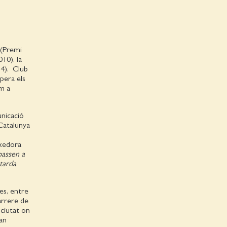
(Premi
10), la
4). Club
pera els
om a
unicació
 Catalunya
ixedora
passen a
tarda
es, entre
darrere de
 ciutat on
oan