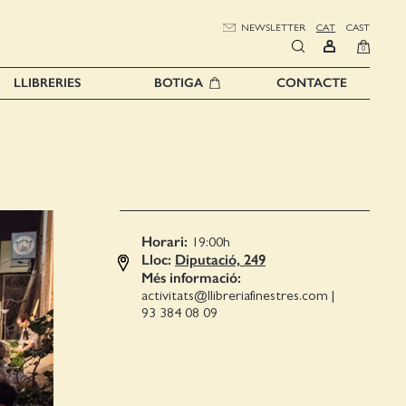
NEWSLETTER
CAT
CAST
0
LLIBRERIES
BOTIGA
CONTACTE
Horari:
19:00
h
Lloc:
Diputació, 249
Més informació:
activitats@llibreriafinestres.com
|
93 384 08 09