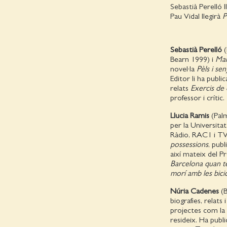
Sebastià Perelló l
Pau Vidal llegirà
Pe
Sebastià Perelló
(
Bearn 1999) i
Man
novel·la
Pèls i sen
Editor li ha public
relats
Exercis de 
professor i crític.
Llucia Ramis
(Palm
per la Universita
Ràdio, RAC1 i TV
possessions
, pub
així mateix del P
Barcelona quan t
morí amb les bici
Núria Cadenes
(B
biografies, relats
projectes com la r
resideix. Ha publi