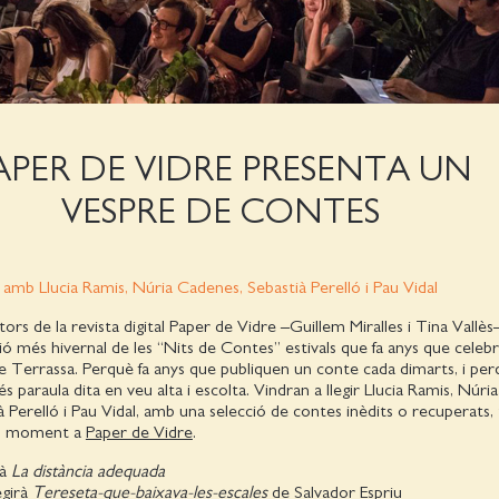
APER DE VIDRE PRESENTA UN
VESPRE DE CONTES
amb Llucia Ramis, Núria Cadenes, Sebastià Perelló
i Pau Vidal
ors de la revista digital Paper de Vidre –Guillem Miralles i Tina Vallès
ió més hivernal de les “Nits de Contes” estivals que fa anys que celebr
 de Terrassa. Perquè fa anys que publiquen un conte cada dimarts, i per
s paraula dita en veu alta i escolta. Vindran a llegir Llucia Ramis, Núria
 Perelló i Pau Vidal, amb una selecció de contes inèdits o recuperats,
un moment a
Paper de Vidre
.
rà
La distància adequada
girà
Tereseta-que-baixava-les-escales
de Salvador Espriu