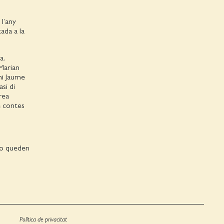
 l’any
ada a la
a.
Marian
mi Jaume
si di
rea
e contes
 no queden
Política de privacitat