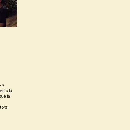
– a
en a la
què la
 tots