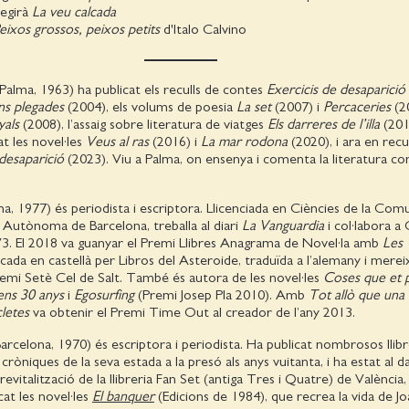
legirà
La veu calcada
ixos grossos, peixos petits
d'Italo Calvino
Palma, 1963) ha publicat els reculls de contes
Exercicis de desaparició
s plegades
(2004), els volums de poesia
La set
(2007) i
Percaceries
(20
yals
(2008), l’assaig sobre literatura de viatges
Els darreres de l’illa
(201
at les novel·les
Veus al ras
(2016) i
La mar rodona
(2020), i ara en recu
desaparició
(2023). Viu a Palma, on ensenya i comenta la literatura c
a, 1977) és periodista i escriptora. Llicenciada en Ciències de la Com
t Autònoma de Barcelona, treballa al diari
La Vanguardia
i col·labora a
3. El 2018 va guanyar el Premi Llibres Anagrama de Novel·la amb
Les
licada en castellà per Libros del Asteroide, traduïda a l’alemany i mere
remi Setè Cel de Salt. També és autora de les novel·les
Coses que et 
ens 30 anys
i
Egosurfing
(Premi Josep Pla 2010). Amb
Tot allò que una 
cletes
va obtenir el Premi Time Out al creador de l’any 2013.
arcelona, 1970) és escriptora i periodista. Ha publicat nombrosos llibr
 i cròniques de la seva estada a la presó als anys vuitanta, i ha estat al 
evitalització de la llibreria Fan Set (antiga Tres i Quatre) de València,
cat les novel·les
El banquer
(Edicions de 1984), que recrea la vida de J