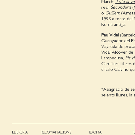
March;
Tota la ve
real;
Secundaris
(
o
Guillem
(Amster
1993 a mans del f
Roma antiga.
Pau Vidal
(Barcelo
Guanyador del Pr
Vayreda de prosa 
Vidal Alcover de 
Lampedusa,
Els vi
Camilleri, llibres
d’Italo Calvino qu
*Assignació de se
seients lliures, l
LLIBRERIA
RECOMANACIONS
IDIOMA: