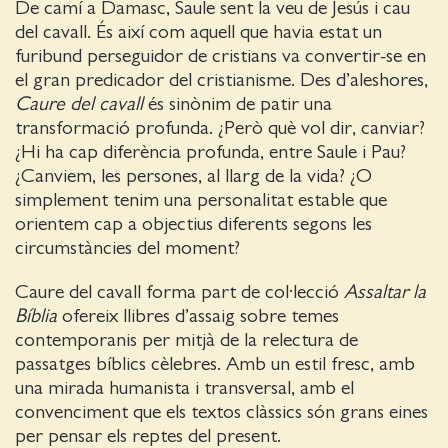
De camí a Damasc, Saule sent la veu de Jesús i cau
del cavall. És així com aquell que havia estat un
furibund perseguidor de cristians va convertir-se en
el gran predicador del cristia­nisme. Des d’aleshores,
Caure del cavall
és sin­ònim de patir una
transformació profunda. ¿Però què vol dir, canviar?
¿Hi ha cap diferència profunda, entre Saule i Pau?
¿Canviem, les persones, al llarg de la vida? ¿O
simplement tenim una personalitat estable que
orientem cap a objectius diferents segons les
circumstàncies del moment?
Caure del cavall forma part de col·lecció
Assaltar la
Bíblia
ofereix llibres d’assaig sobre temes
contemporanis per mitjà de la relectura de
passatges bíblics cèlebres. Amb un estil fresc, amb
una mirada humanista i transversal, amb el
convenciment que els textos clàssics són grans eines
per pensar els reptes del present.