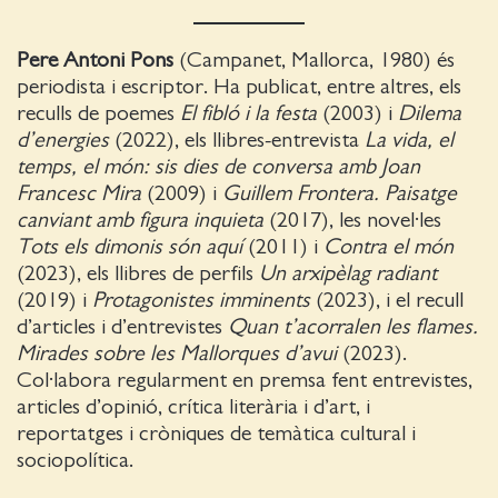
Pere Antoni Pons
(Campanet, Mallorca, 1980) és
periodista i escriptor. Ha publicat, entre altres, els
reculls de poemes
El fibló i la festa
(2003) i
Dilema
d’energies
(2022), els llibres-entrevista
La vida, el
temps, el món: sis dies de conversa amb Joan
Francesc Mira
(2009) i
Guillem Frontera. Paisatge
canviant amb figura inquieta
(2017), les novel·les
Tots els dimonis són aquí
(2011) i
Contra el món
(2023), els llibres de perfils
Un arxipèlag radiant
(2019) i
Protagonistes imminents
(2023), i el recull
d’articles i d’entrevistes
Quan t’acorralen les flames.
Mirades sobre les Mallorques d’avui
(2023).
Col·labora regularment en premsa fent entrevistes,
articles d’opinió, crítica literària i d’art, i
reportatges i cròniques de temàtica cultural i
sociopolítica.