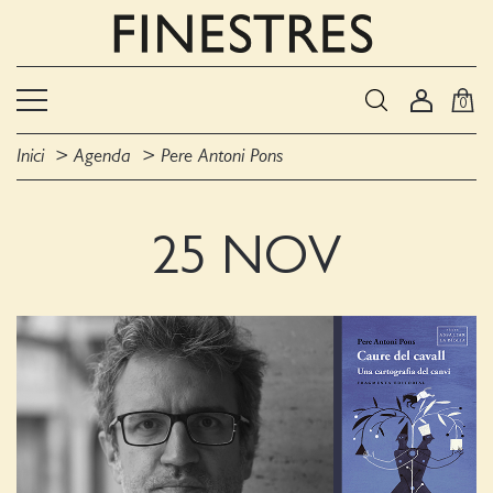
0
Inici
Agenda
Pere Antoni Pons
25 NOV