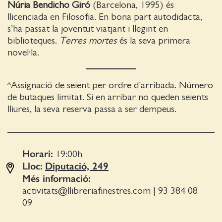
Núria Bendicho Giró
(Barcelona, 1995) és
llicenciada en Filosofia. En bona part autodidacta,
s’ha passat la joventut viatjant i llegint en
biblioteques.
Terres mortes
és la seva primera
novel·la.
*Assignació de seient per ordre d'arribada. Número
de butaques limitat. Si en arribar no queden seients
lliures, la seva reserva passa a ser dempeus.
Horari:
19:00
h
Lloc:
Diputació, 249
Més informació:
activitats@llibreriafinestres.com
|
93 384 08
09