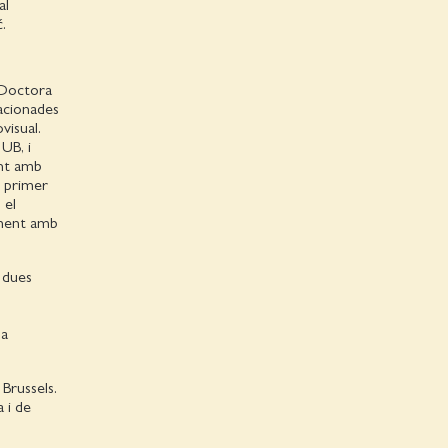
al
.
. Doctora
acionades
visual.
UB, i
ent amb
u primer
 el
ament amb
t dues
la
 Brussels.
a i de