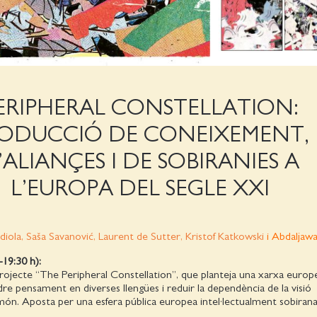
ERIPHERAL CONSTELLATION:
ODUCCIÓ DE CONEIXEMENT,
’ALIANÇES I DE SOBIRANIES A
L’EUROPA DEL SEGLE XXI
iola, Saša Savanović, Laurent de Sutter, Kristof Katkowski
i Abdalja
19:30 h):
rojecte “The Peripheral Constellation”, que planteja una xarxa europ
dre pensament en diverses llengües i reduir la dependència de la visió
ón. Aposta per una esfera pública europea intel·lectualment sobirana