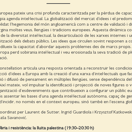
europea pateix una crisi profunda caracteritzada per la pèrdua de capac
òpia agenda intel·lectual. La globalització del mercat d’idees i el predom
olidat l’hegemonia del món angloamericà com a centre de validació i dif
gina moltes veus, llengües i tradicions europees. Aquesta dinàmica 
la diversitat intel·lectual, la desarticulació de les xarxes internes i 
ització dels debats públics. Les idees que circulen sovint responen a 
 dilueix la capacitat d’abordar aquests problemes des de marcs propis.
opa perd sobirania intel·lectual i veu erosionada la seva tradició de plu
ació.
nstellation articula una resposta orientada a reconstruir les condicio
cció d’idees a Europa amb la creació d’una xarxa d’intel·lectuals que facil
ió i difusió de pensament en múltiples llengües, sense dependència dels
xí mateix, vol impulsar la identificació i projecció de noves figures o 
organització d’esdeveniments que contribueixin a configurar un públic 
 és assentar les bases d’una agenda intel·lectual autònoma, capaç de ge
i d’incidir, no només en el context europeu, sinó també en l’escena glob
coordinat per Laurent de Sutter, Ingrid Guardiola i Krzysztof Katkowsk
Saša Savanović.
èria i resistència: la lluita palestina (19:30–20:30 h)