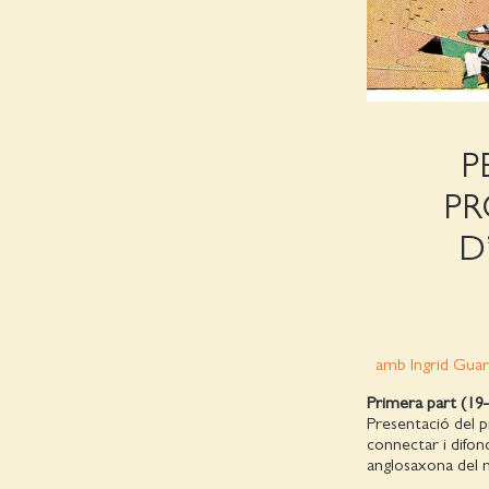
P
PR
D
amb Ingrid Guard
Primera part (19–
Presentació del p
connectar i difon
anglosaxona del m