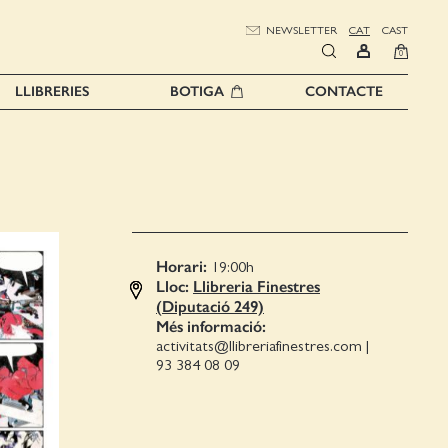
NEWSLETTER
CAT
CAST
0
LLIBRERIES
BOTIGA
CONTACTE
Horari:
19:00
h
Lloc:
Llibreria Finestres
(Diputació 249)
Més informació:
activitats@llibreriafinestres.com
|
93 384 08 09