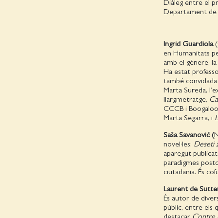
Diàleg entre el p
Departament de Fil
Ingrid Guardiola
(
en Humanitats per
amb el gènere, la 
Ha estat professor
també convidada a
Marta Sureda, l’
llargmetratge,
Ca
CCCB i Boogaloo 
Marta Segarra, i
L
Saša Savanović (
N
novel·les:
Deseti 
aparegut publicat
paradigmes postcap
ciutadania. És co
Laurent de Sutte
És autor de divers
públic, entre els q
destacar
Contre 