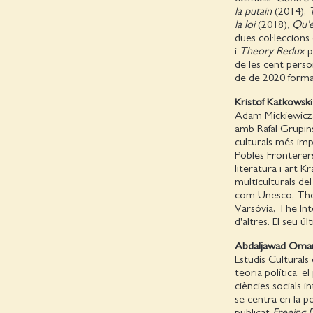
la putain
(2014),
la loi
(2018),
Qu'e
dues col·leccions 
i
Theory Redux
pe
de les cent person
de de 2020 forma
Kristof Katkowsk
Adam Mickiewicz, 
amb Rafal Grupinsh
culturals més imp
Pobles Fronterers
literatura i art 
multiculturals del
com Unesco, The 
Varsòvia, The Int
d'altres. El seu úl
Abdaljawad Oma
Estudis Culturals 
teoria política, e
ciències socials i
se centra en la po
publicat
Freeing P