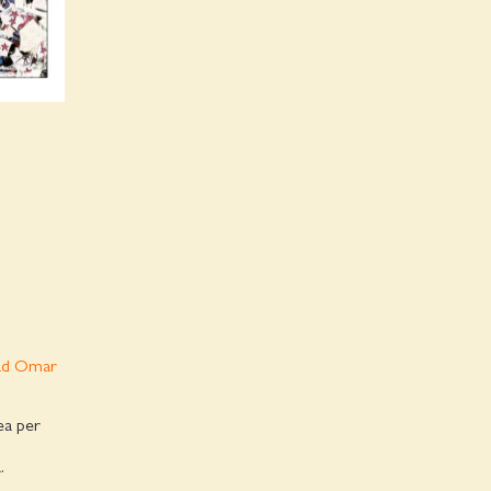
wad Omar
ea per
.