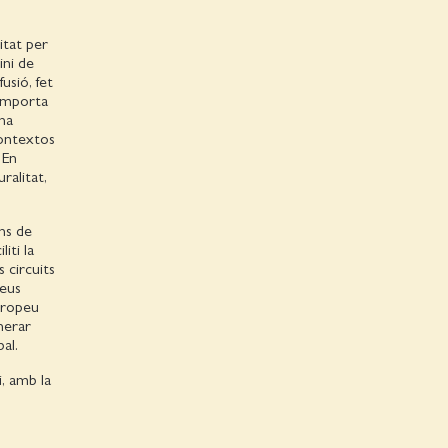
itat per
ini de
usió, fet
comporta
una
contextos
 En
ralitat,
ns de
iti la
 circuits
veus
europeu
nerar
al.
i, amb la