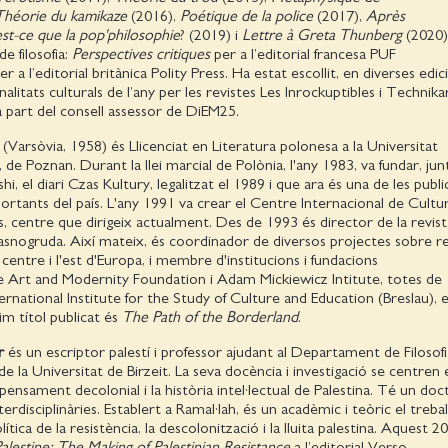
Théorie du kamikaze
(2016),
Poétique de la police
(2017),
Après
st-ce que la pop'philosophie
? (2019) i
Lettre à Greta Thunberg
(2020).
de filosofia:
Perspectives critiques
per a l’editorial francesa PUF
r a l’editorial britànica Polity Press. Ha estat escollit, en diverses edic
alitats culturals de l’any per les revistes Les Inrockuptibles i Technika
 part del consell assessor de DiEM25.
i (Varsòvia, 1958) és Llicenciat en Literatura polonesa a la Universitat
de Poznan. Durant la llei marcial de Polònia, l'any 1983, va fundar, j
i, el diari Czas Kultury, legalitzat el 1989 i que ara és una de les publ
ortants del país. L'any 1991 va crear el Centre Internacional de Cultur
, centre que dirigeix actualment. Des de 1993 és director de la revis
Krasnogruda. Així mateix, és coordinador de diversos projectes sobre r
 centre i l'est d'Europa, i membre d'institucions i fundacions
Art and Modernity Foundation i Adam Mickiewicz Intitute, totes de
ernational Institute for the Study of Culture and Education (Breslau), 
tim títol publicat és
The Path of the Borderland
.
r
és un escriptor palestí i professor ajudant al Departament de Filosofi
de la Universitat de Birzeit. La seva docència i investigació se centren 
l pensament decolonial i la història intel·lectual de Palestina. Té un do
nterdisciplinàries. Establert a Ramal·lah, és un acadèmic i teòric el trebal
lítica de la resistència, la descolonització i la lluita palestina. Aquest 2
alestine: The Making of Palestinian Resistance
a l’editorial Verso.