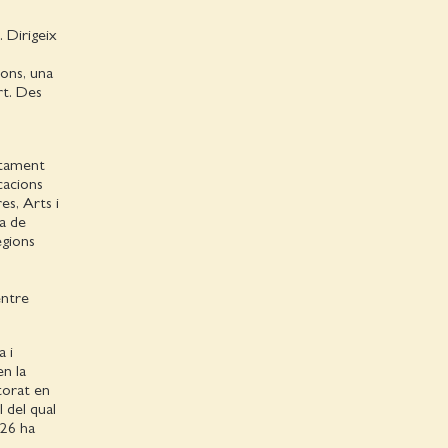
 Dirigeix
ions, una
rt. Des
untament
icacions
es, Arts i
ta de
egions
entre
a i
en la
ctorat en
l del qual
026 ha