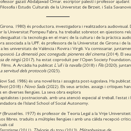
rofessor gazatí Abdaljawad Omar, escriptor palestí i professor ajudant 
osofia i Estudis Culturals de la Universitat de Birzeit, i Saša Savanović
Girona, 1980) és productora, investigadora i realitzadora audiovisual
 la Universitat Pompeu Fabra, ha treballat sobretot en qüestions rel
desigualtat i la tecnologia en el marc de la cultura i de la pràctica audio
a associada a la UPF, és professora de la Universitat de Girona i de la 
 les universitats de València i Rovira i Virgili. Va comissariar, juntam
exposició
La dimensió poc coneguda: pioneres del cinema
(2014). El se
sa de ningú
(2017), ha estat coproduït per l’Open Society Foundation,
Films. A Arcàdia ha publicat
L’ull i la navalla
(2018) i
Fils
(2020), junt
a servitud dels protocols
(2025).
ovi Sad, 1986) és una novel·lista i assagista post-iugoslava. Ha publica
život
(2018) i
Novo Sada
(2022). Els seus articles, assaigs i crítiques han
s en diverses llengües. La seva obra explora
italistes i postnacionals, amb una atenció especial al treball, l’estat i 
fundadora de l’Island School of Social Autonomy.
r
(Brussel·les, 1977) és professor de Teoria Legal a la Vrije Universiteit
os llibres, traduïts a múltiples llengües i amb una càlida recepció crític
uals cal
l'erotisme
(2011),
Théorie du trou
(2013),
Métaphysique de