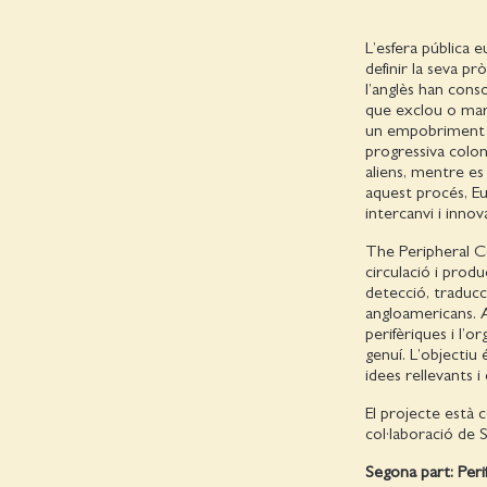
L’esfera pública 
definir la seva pr
l’anglès han cons
que exclou o mar
un empobriment de 
progressiva colon
aliens, mentre es
aquest procés, Eur
intercanvi i innov
The Peripheral Co
circulació i produ
detecció, traducc
angloamericans. Ai
perifèriques i l’
genuí. L’objectiu
idees rellevants 
El projecte està 
col·laboració de 
Segona part: Perif