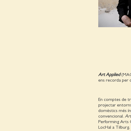
Art Applied
(MACK
ens recorda per q
En comptes de tre
projectar entorns
domèstics més ínti
convencional.
Art
Performing Arts Ce
LocHal a Tilburg,