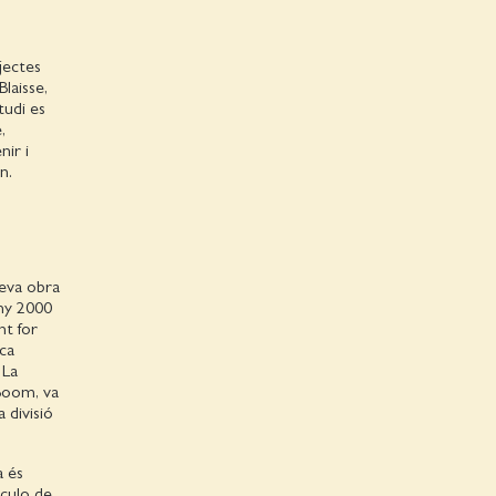
jectes
laisse,
tudi es
,
nir i
rn.
seva obra
any 2000
nt for
ica
. La
 Boom, va
 divisió
a és
culo de