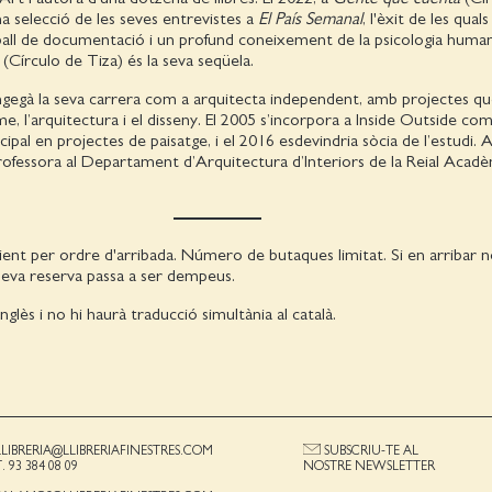
na selecció de les seves entrevistes a
El País Semanal
, l'èxit de les qual
ball de documentació i un profund coneixement de la psicologia huma
(Círculo de Tiza) és la seva seqüela.
gegà la seva carrera com a arquitecta independent, amb projectes q
e, l’arquitectura i el disseny. El 2005 s’incorpora a Inside Outside com
ipal en projectes de paisatge, i el 2016 esdevindria sòcia de l’estudi. 
ofessora al Departament d’Arquitectura d’Interiors de la Reial Acadè
ient per ordre d'arribada. Número de butaques limitat. Si en arribar
a seva reserva passa a ser dempeus.
nglès i no hi haurà traducció simultània al català.
LLIBRERIA@LLIBRERIAFINESTRES.COM
SUBSCRIU-TE AL
T. 93 384 08 09
NOSTRE NEWSLETTER