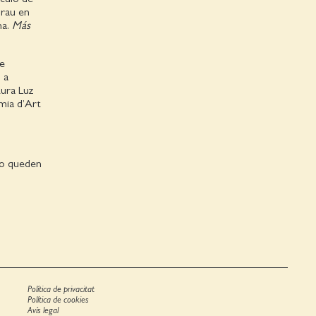
s rau en
na.
Más
ue
 a
Aura Luz
mia d’Art
 no queden
Política de privacitat
Política de cookies
Avís legal