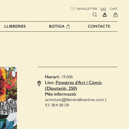
NEWSLETTER
CAT
CAST
0
LLIBRERIES
BOTIGA
CONTACTE
Horari:
19:00
h
Lloc:
Finestres d'Art i Còmic
(Diputació, 250)
Més informació:
activitats@llibreriafinestres.com
|
93 384 08 09