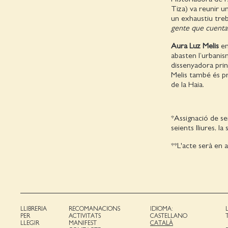
Tiza) va reunir u
un exhaustiu tre
gente que cuenta
Aura Luz Melis
en
abasten l’urbanism
dissenyadora princ
Melis també és pr
de la Haia.
*Assignació de se
seients lliures, l
**L'acte serà en a
LLIBRERIA
RECOMANACIONS
IDIOMA:
PER
ACTIVITATS
CASTELLANO
LLEGIR
MANIFEST
CATALÀ