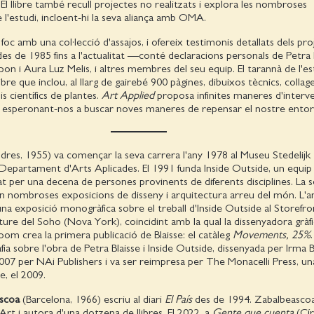
 El llibre també recull projectes no realitzats i explora les nombroses
e l'estudi, incloent-hi la seva aliança amb OMA.
foc amb una col·lecció d'assajos, i ofereix testimonis detallats dels pro
des de 1985 fins a l'actualitat —conté declaracions personals de Petra B
pon i Aura Luz Melis, i altres membres del seu equip. El tarannà de l'es
libre que inclou, al llarg de gairebé 900 pàgines, dibuixos tècnics, collage
is científics de plantes.
Art Applied
proposa infinites maneres d'interve
is, esperonant-nos a buscar noves maneres de repensar el nostre ento
dres, 1955) va començar la seva carrera l'any 1978 al Museu Stedelijk
Departament d'Arts Aplicades. El 1991 funda Inside Outside, un equip
 per una decena de persones provinents de diferents disciplines. La 
en nombroses exposicions de disseny i arquitectura arreu del món. L'
una exposició monogràfica sobre el treball d'Inside Outside al Storefro
ure del Soho (Nova York), coincidint amb la qual la dissenyadora gràf
om crea la primera publicació de Blaisse: el catàleg
Movements, 25%
a sobre l'obra de Petra Blaisse i Inside Outside, dissenyada per Irma
2007 per NAi Publishers i va ser reimpresa per The Monacelli Press, una
, el 2009.
scoa
(Barcelona, 1966) escriu al diari
El País
des de 1994. Zabalbeasco
Art i autora d'una dotzena de llibres. El 2022, a
Gente que cuenta
(Cír