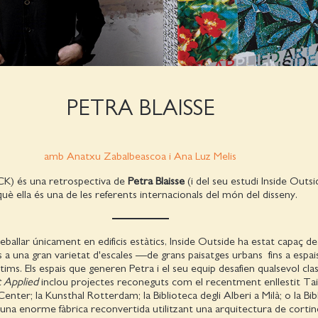
PETRA BLAISSE
amb Anatxu Zabalbeascoa i Ana Luz Melis
) és una retrospectiva de
Petra Blaisse
(i del seu estudi Inside Outs
uè ella és una de les referents internacionals del món del disseny.
ballar únicament en edificis estàtics, Inside Outside ha estat capaç de
 a una gran varietat d'escales —de grans paisatges urbans fins a espai
ms. Els espais que generen Petra i el seu equip desafien qualsevol class
 Applied
inclou projectes reconeguts com el recentment enllestit Tai
nter; la Kunsthal Rotterdam; la Biblioteca degli Alberi a Milà; o la Bib
 una enorme fàbrica reconvertida utilitzant una arquitectura de cortin