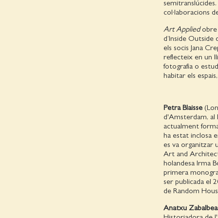
semitranslúcides.
col·laboracions d
Art Applied
obre 
d’Inside Outside 
els socis Jana Cre
reflecteix en un l
fotografia o estud
habitar els espa
Petra Blaisse
(Lon
d'Amsterdam, al 
actualment format
ha estat inclosa 
es va organitzar 
Art and Architect
holandesa Irma Bo
primera monografi
ser publicada el 
de Random House
Anatxu Zabalbea
Historiadora de l'