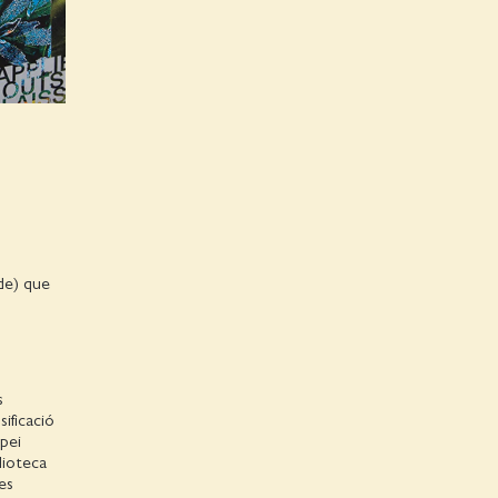
ide) que
s
ificació
pei
lioteca
es