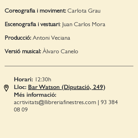
Coreografia i moviment:
Carlota Grau
Escenografia i vestuari
: Juan Carlos Mora
Producció:
Antoni Veciana
Versió musical:
Àlvaro Canelo
Horari:
12:30
h
Lloc:
Bar Watson (Diputació, 249)
Més informació:
acrtivitats@llibreriafinestres.com
|
93 384
08 09