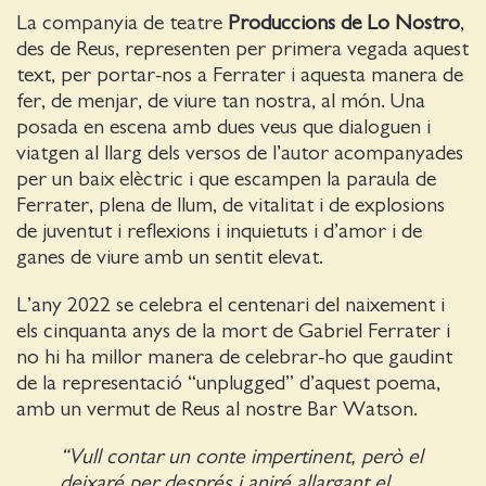
La companyia de teatre
Produccions de Lo Nostro
,
des de Reus, representen per primera vegada aquest
text, per portar-nos a Ferrater i aquesta manera de
fer, de menjar, de viure tan nostra, al món. Una
posada en escena amb dues veus que dialoguen i
viatgen al llarg dels versos de l’autor acompanyades
per un baix elèctric i que escampen la paraula de
Ferrater, plena de llum, de vitalitat i de explosions
de juventut i reflexions i inquietuts i d’amor i de
ganes de viure amb un sentit elevat.
L’any 2022 se celebra el centenari del naixement i
els cinquanta anys de la mort de Gabriel Ferrater i
no hi ha millor manera de celebrar-ho que gaudint
de la representació “unplugged” d’aquest poema,
amb un vermut de Reus al nostre Bar Watson.
“Vull contar un conte impertinent, però el
deixaré per després i aniré allargant el