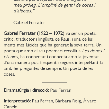
meu pròleg. L’ompliré de gent i de coses i
d’afectes.”
Gabriel Ferrater
Gabriel Ferrater (1922 – 1972)
va ser un poeta,
crític, traductor i lingüista de Reus, i una de les
ments més lúcides que ha generat la seva terra. Un
poeta que amb el seu poemari recollit a
Les dones i
els dies
, ha connectat i connecta amb la joventut
d’una manera poc freqüent i segueix interpel·lant-la
amb les preguntes de sempre. Un poeta de les
coses.
Dramatúrgia i direcció:
Pau Ferran
Interpretació:
Pau Ferran, Bàrbara Roig, Àlvaro
Canelo