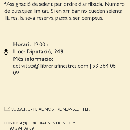
*Assignació de seient per ordre d'arribada. Número
de butaques limitat. Si en arribar no queden seients
lliures, la seva reserva passa a ser dempeus.
Horari:
19:00
h
Lloc:
Diputació, 249
Més informació:
activitats@llibreriafinestres.com
|
93 384 08
09
SUBSCRIU-TE AL NOSTRE NEWSLETTER
LLIBRERIA@LLIBRERIAFINESTRES.COM
T. 93 384 08 09