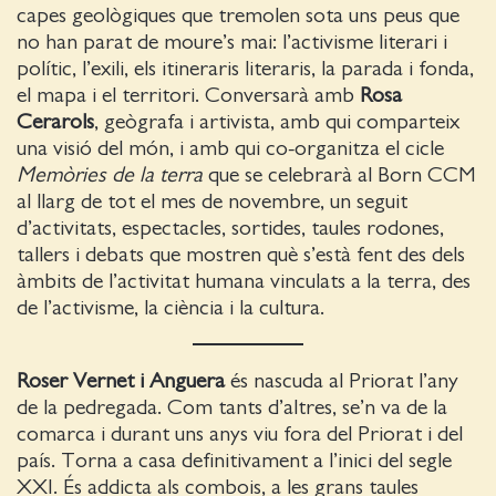
capes geològiques que tremolen sota uns peus que
no han parat de moure’s mai: l’activisme literari i
polític, l’exili, els itineraris literaris, la parada i fonda,
el mapa i el territori. Conversarà amb
Rosa
Cerarols
, geògrafa i artivista, amb qui comparteix
una visió del món, i amb qui co-organitza el cicle
Memòries de la terra
que se celebrarà al Born CCM
al llarg de tot el mes de novembre, un seguit
d’activitats, espectacles, sortides, taules rodones,
tallers i debats que mostren què s’està fent des dels
àmbits de l’activitat humana vinculats a la terra, des
de l’activisme, la ciència i la cultura.
Roser Vernet i Anguera
és nascuda al Priorat l’any
de la pedregada. Com tants d’altres, se’n va de la
comarca i durant uns anys viu fora del Priorat i del
país. Torna a casa definitivament a l’inici del segle
XXI. És addicta als combois, a les grans taules