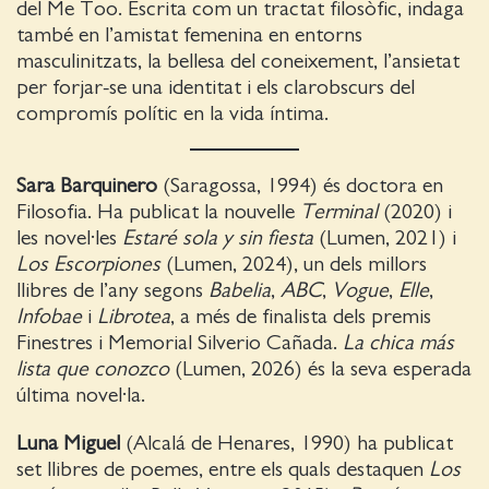
del Me Too. Escrita com un tractat filosòfic, indaga
també en l’amistat femenina en entorns
masculinitzats, la bellesa del coneixement, l’ansietat
per forjar-se una identitat i els clarobscurs del
compromís polític en la vida íntima.
Sara Barquinero
(Saragossa, 1994) és doctora en
Filosofia. Ha publicat la nouvelle
Terminal
(2020) i
les novel·les
Estaré sola
y sin fiesta
(Lumen, 2021) i
Los Escorpiones
(Lumen, 2024), un dels millors
llibres de l’any segons
Babelia
,
ABC
,
Vogue
,
Elle
,
Infobae
i
Librotea
, a més de finalista dels premis
Finestres i Memorial Silverio Cañada.
La chica más
lista que conozco
(Lumen, 2026) és la seva esperada
última novel·la.
Luna Miguel
(Alcalá de Henares, 1990) ha publicat
set llibres de poemes, entre els quals destaquen
Los