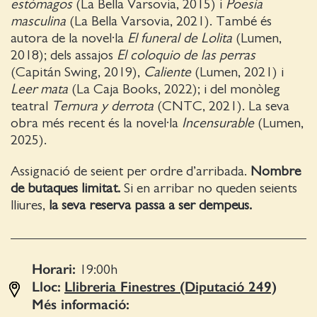
estómagos
(La Bella Varsovia, 2015) i
Poesía
masculina
(La Bella Varsovia, 2021). També és
autora de la novel·la
El funeral de Lolita
(Lumen,
2018); dels assajos
El coloquio de las perras
(Capitán Swing, 2019),
Caliente
(Lumen, 2021) i
Leer mata
(La Caja Books, 2022); i del monòleg
teatral
Ternura y derrota
(CNTC, 2021). La seva
obra més recent és la novel·la
Incensurable
(Lumen,
2025).
Assignació de seient per ordre d’arribada.
Nombre
de butaques limitat.
Si en arribar no queden seients
lliures,
la seva reserva passa a ser dempeus.
Horari:
19:00
h
Lloc:
Llibreria Finestres (Diputació 249)
Més informació: