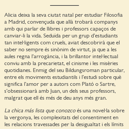
Alicia deixa la seva ciutat natal per estudiar Filosofia
a Madrid, convençuda que allà trobarà companys
amb qui parlar de llibres i professors capaços de
canviar-li la vida. Seduïda per un grup d’estudiants
tan intel·ligents com cruels, aviat descobrirà que el
saber no sempre és sinònim de virtut, ja que a les
aules regna l’arrogància, i la brillantor intel·lectual
conviu amb la precarietat, el cinisme i les misèries
quotidianes. Enmig del seu Bildungsroman particular,
entre els moviments estudiantils i l’estudi sobre què
significa l’amor per a autors com Plató o Sartre,
s’obsessionarà amb Juan, un dels seus professors,
malgrat que ell és més de deu anys més gran.
La chica más lista que conozco
és una novel·la sobre
la vergonya, les complexitats del consentiment en
les relacions travessades per la desigualtat i els límits