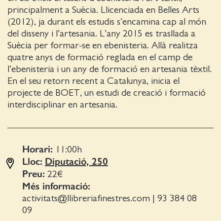
principalment a Suècia. Llicenciada en Belles Arts
(2012), ja durant els estudis s’encamina cap al món
del disseny i l’artesania. L’any 2015 es trasllada a
Suècia per formar-se en ebenisteria. Allà realitza
quatre anys de formació reglada en el camp de
l’ebenisteria i un any de formació en artesania tèxtil.
En el seu retorn recent a Catalunya, inicia el
projecte de BOET, un estudi de creació i formació
interdisciplinar en artesania.
Horari:
11:00
h
Lloc:
Diputació, 250
Preu:
22€
Més informació:
activitats@llibreriafinestres.com
|
93 384 08
09