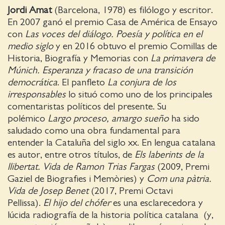
Jordi Amat
(Barcelona, 1978) es filólogo y escritor.
En 2007 ganó el premio Casa de América de Ensayo
con
Las voces del diálogo. Poesía y política en el
medio siglo
y en 2016 obtuvo el premio Comillas de
Historia, Biografía y Memorias con
La primavera de
Múnich. Esperanza y fracaso de una transición
democrática
. El panfleto
La conjura de los
irresponsables
lo situó como uno de los principales
comentaristas políticos del presente. Su
polémico
Largo proceso, amargo sueño
ha sido
saludado como una obra fundamental para
entender la Cataluña del siglo xx. En lengua catalana
es autor, entre otros títulos, de
Els laberints de la
llibertat. Vida de Ramon Trias Fargas
(2009, Premi
Gaziel de Biografies i Memòries) y
Com una pàtria.
Vida de Josep Benet
(2017, Premi Octavi
Pellissa).
El hijo del chófer
es una esclarecedora y
lúcida radiografía de la historia política catalana (y,