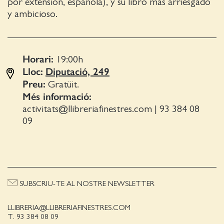
por extensión, española), y su libro más arriesgado
y ambicioso.
Horari:
19:00
h
Lloc:
Diputació, 249
Preu:
Gratüit.
Més informació:
activitats@llibreriafinestres.com
|
93 384 08
09
SUBSCRIU-TE AL NOSTRE NEWSLETTER
LLIBRERIA@LLIBRERIAFINESTRES.COM
T. 93 384 08 09