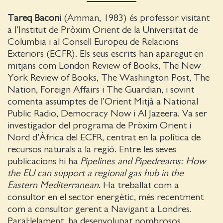
Tareq Baconi
(Amman, 1983) és professor visitant
a l’Institut de Pròxim Orient de la Universitat de
Columbia i al Consell Europeu de Relacions
Exteriors (ECFR). Els seus escrits han aparegut en
mitjans com London Review of Books, The New
York Review of Books, The Washington Post, The
Nation, Foreign Affairs i The Guardian, i sovint
comenta assumptes de l’Orient Mitjà a National
Public Radio, Democracy Now i Al Jazeera. Va ser
investigador del programa de Pròxim Orient i
Nord d’Àfrica del ECFR, centrat en la política de
recursos naturals a la regió. Entre les seves
publicacions hi ha
Pipelines and Pipedreams: How
the EU can support a regional gas hub in the
Eastern Mediterranean
. Ha treballat com a
consultor en el sector energètic, més recentment
com a consultor gerent a Navigant a Londres.
Paral·lelament, ha desenvolupat nombrosos