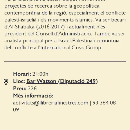
projectes de recerca sobre la geopolítica
contemporània de la regió, especialment el conflicte
palestí-israelià i els moviments islàmics. Va ser becari
d’Al-Shabaka (2016-2017) i actualment n’és
president del Consell d’Administració. També va ser
analista principal per a Israel-Palestina i economia
del conflicte a l’International Crisis Group.
Horari:
21:00
h
Lloc:
Bar Watson (Diputació 249)
Preu:
22€
Més informació:
activitats@llibreriafinestres.com
|
93 384 08
09