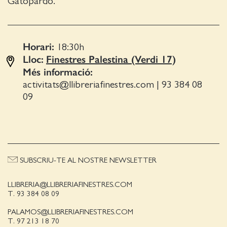
Gatopardo.
Horari:
18:30
h
Lloc:
Finestres Palestina (Verdi 17)
Més informació:
activitats@llibreriafinestres.com
|
93 384 08
09
SUBSCRIU-TE AL NOSTRE NEWSLETTER
LLIBRERIA@LLIBRERIAFINESTRES.COM
T. 93 384 08 09
PALAMOS@LLIBRERIAFINESTRES.COM
T. 97 213 18 70