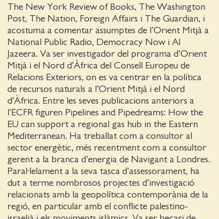
The New York Review of Books, The Washington
Post, The Nation, Foreign Affairs i The Guardian, i
acostuma a comentar assumptes de l’Orient Mitjà a
National Public Radio, Democracy Now i Al
Jazeera. Va ser investigador del programa d’Orient
Mitjà i el Nord d’Àfrica del Consell Europeu de
Relacions Exteriors, on es va centrar en la política
de recursos naturals a l’Orient Mitjà i el Nord
d’Àfrica. Entre les seves publicacions anteriors a
l’ECFR figuren Pipelines and Pipedreams: How the
EU can support a regional gas hub in the Eastern
Mediterranean. Ha treballat com a consultor al
sector energètic, més recentment com a consultor
gerent a la branca d’energia de Navigant a Londres.
Paral·lelament a la seva tasca d’assessorament, ha
dut a terme nombrosos projectes d’investigació
relacionats amb la geopolítica contemporània de la
regió, en particular amb el conflicte palestino-
israelià i els moviments islàmics. Va ser becari de