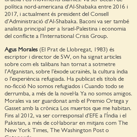
política nord-americana d’Al-Shabaka entre 2016 i
2017, i actualment és president del Consell
d’Administració d’Al-Shabaka. Baconi va ser també
analista principal per a Israel-Palestina i economia
del conflicte a l’International Crisis Group.
Agus Morales
(El Prat de Llobregat, 1983) és
escriptor i director de 5W, on ha signat articles
sobre com els talibans han tornat a sotmetre
l’Afganistan, sobre l’èxode ucraïnès, la cultura índia
o l’experiència refugiada. Ha publicat els títols de
no-ficció No somos refugiados i Cuando todo se
derrumba, a més de la novel·la Ya no somos amigos.
Morales va ser guardonat amb el Premio Ortega y
Gasset amb la crònica Los muertos que me habitan.
Fins al 2012, va ser corresponsal d’EFE a l’Índia i el
Pakistan, a més de col·laborar en mitjans com The
New York Times, The Washington Post o