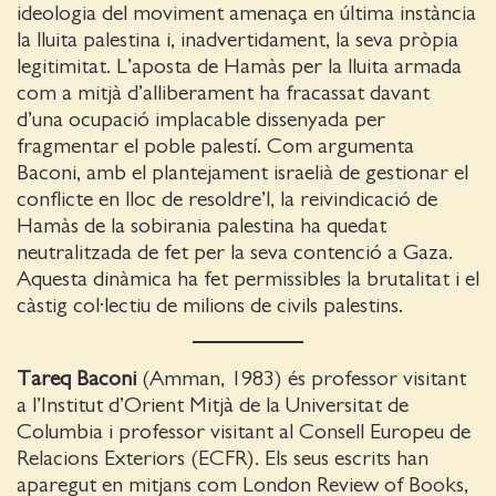
ideologia del moviment amenaça en última instància
la lluita palestina i, inadvertidament, la seva pròpia
legitimitat. L’aposta de Hamàs per la lluita armada
com a mitjà d’alliberament ha fracassat davant
d’una ocupació implacable dissenyada per
fragmentar el poble palestí. Com argumenta
Baconi, amb el plantejament israelià de gestionar el
conflicte en lloc de resoldre’l, la reivindicació de
Hamàs de la sobirania palestina ha quedat
neutralitzada de fet per la seva contenció a Gaza.
Aquesta dinàmica ha fet permissibles la brutalitat i el
càstig col·lectiu de milions de civils palestins.
Tareq Baconi
(Amman, 1983) és professor visitant
a l’Institut d’Orient Mitjà de la Universitat de
Columbia i professor visitant al Consell Europeu de
Relacions Exteriors (ECFR). Els seus escrits han
aparegut en mitjans com London Review of Books,