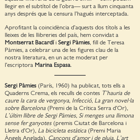
llegir en el subtítol de l’obra— surt a llum cinquanta
anys després que la censura l’hagués interceptada.
Aprofitant la coincidència d’aquests dos títols a les
lleixes de les llibreries del país, hem convidat a
Montserrat Bacardí
i
Sergi Pàmies
, fill de Teresa
Pàmies, a celebrar una de les figures clau de la
nostra literatura, en un acte moderat per
l’escriptora
Marina Espasa
.
Sergi Pàmies
(París, 1960) ha publicat, tots ells a
Quaderns Crema, els reculls de contes
T’hauria de
caure la cara de vergonya
,
Infecció
,
La gran novel·la
sobre Barcelona
(Premi de la Crítica Serra d’Or),
L’últim llibre de Sergi Pàmies
,
Si menges una llimona
sense fer ganyotes
(premis Ciutat de Barcelona i
Lletra d’Or),
La bicicleta estàtica
(Premi Maria
Àngels Anglada),
Cançons d’amor i de pluja
,
L’art