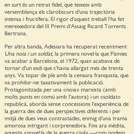
en surt és un retrat fidel, que teixeix amb
versemblança els clarobscurs d'una trajectòria
intensa i fructífera. El rigor d'aquest treball l'ha fet
mereixedora del III Premi d'Assaig Ricard Torrents
Bertrana.
Per altra banda, Adesiara ha recuperat recentment
Una noia i un soldat
, la primera novel·la que Pàmies
va acabar a Barcelona, el 1972, quan acabava de
tornar d’un exili que s’havia allargat més de trenta
anys. Va topar de ple amb la censura franquista, que
va prohibir-ne taxativament la publicació.
Protagonitzada per una «noia» marxista (amb
molts punts en comú amb l’autora) i un «soldat»
republicà, aborda sense concessions l’experiència de
la guerra des de dues perspectives diferents i per
mitjà de dues veus contrastades, enmig d’una trama
amorosa intrigant i corprenedora. Fins ara inèdita,
aquesta «novel·la de la guerra civil» —com podem