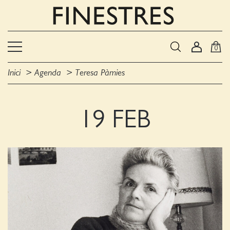
0
Inici
Agenda
Teresa Pàmies
19 FEB