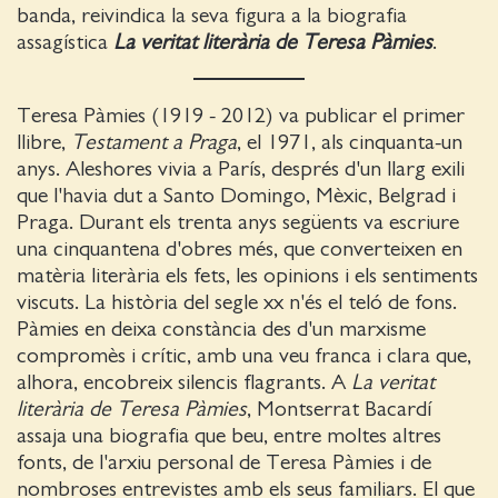
banda, reivindica la seva figura a la biografia
assagística
La veritat literària de Teresa Pàmies
.
Teresa Pàmies (1919 - 2012) va publicar el primer
llibre,
Testament a Praga
, el 1971, als cinquanta-un
anys. Aleshores vivia a París, després d'un llarg exili
que l'havia dut a Santo Domingo, Mèxic, Belgrad i
Praga. Durant els trenta anys següents va escriure
una cinquantena d'obres més, que converteixen en
matèria literària els fets, les opinions i els sentiments
viscuts. La història del segle xx n'és el teló de fons.
Pàmies en deixa constància des d'un marxisme
compromès i crític, amb una veu franca i clara que,
alhora, encobreix silencis flagrants. A
La veritat
literària de Teresa Pàmies
, Montserrat Bacardí
assaja una biografia que beu, entre moltes altres
fonts, de l'arxiu personal de Teresa Pàmies i de
nombroses entrevistes amb els seus familiars. El que