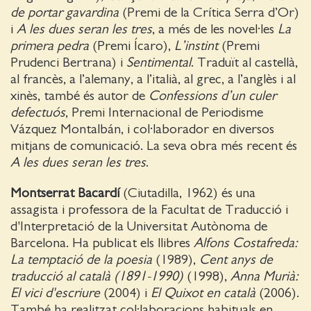
de portar gavardina
(Premi de la Crítica Serra d’Or)
i
A les dues seran les tres
, a més de les novel·les
La
primera pedra
(Premi Ícaro),
L’instint
(Premi
Prudenci Bertrana) i
Sentimental
. Traduït al castellà,
al francès, a l’alemany, a l’italià, al grec, a l’anglès i al
xinès, també és autor de
Confessions d’un culer
defectuós
, Premi Internacional de Periodisme
Vázquez Montalbán, i col·laborador en diversos
mitjans de comunicació. La seva obra més recent és
A les dues seran les tres
.
Montserrat Bacardí
(Ciutadilla, 1962) és una
assagista i professora de la Facultat de Traducció i
d'Interpretació de la Universitat Autònoma de
Barcelona. Ha publicat els llibres
Alfons Costafreda:
La temptació de la poesia
(1989),
Cent anys de
traducció al català (1891-1990)
(1998),
Anna Murià:
El vici d'escriure
(2004) i
El Quixot en català
(2006).
També ha realitzat col·laboracions habituals en