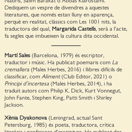
Nabris, Salim Barakat o Abbas Kiarostami.
Dediquem un vespre de divendres a aquestes
literatures, que només estan lluny en aparença,
perquè en realitat, clàssics com Les 1001 nits, la
traductora del qual,
Margarida Castells
, serà a l’acte,
fa segles que imbueixen la cultura dita occidental.
Martí Sales
(Barcelona, 1979) és escriptor,
traductor i músic. Ha publicat poemaris com
La
cremallera
(Males Herbes, 2016) i llibres difícils de
classificar, com
Aliment
(Club Editor, 2021) o
Principi d’incertesa
(Males Herbes, 2014), i ha
traduït autors com Philip K. Dick, Kurt Vonnegut,
John Fante, Stephen King, Patti Smith i Shirley
Jackson.
Xènia Dyakonova
(Leningrad, actual Sant
Petersburg, 1985) és poeta, traductora, crítica