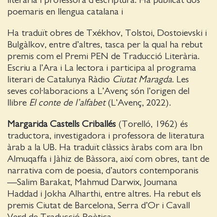
literària i professora d’escriptura. Ha publicat dos
poemaris en llengua catalana i
Ha traduït obres de Txékhov, Tolstoi, Dostoievski i
Bulgàlkov, entre d’altres, tasca per la qual ha rebut
premis com el Premi PEN de Traducció Literària.
Escriu a l’Ara i La lectora i participa al programa
literari de Catalunya Ràdio
Ciutat Maragda
. Les
seves col·laboracions a L’Avenç són l’origen del
llibre
El conte de l’alfabet
(L’Avenç, 2022).
Margarida Castells Criballés
(Torelló, 1962) és
traductora, investigadora i professora de literatura
àrab a la UB. Ha traduït clàssics àrabs com ara Ibn
Almuqaffa i Jàhiz de Bàssora, així com obres, tant de
narrativa com de poesia, d’autors contemporanis
—Salim Barakat, Mahmud Darwix, Joumana
Haddad i Jokha Alharthi, entre altres. Ha rebut els
premis Ciutat de Barcelona, Serra d’Or i Cavall