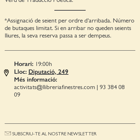
Verd de Traducció Poètica.
*Assignació de seient per ordre d'arribada. Número
de butaques limitat. Si en arribar no queden seients
lliures, la seva reserva passa a ser dempeus.
Horari:
19:00
h
Lloc:
Diputació, 249
Més informació:
activitats@llibreriafinestres.com
|
93 384 08
09
SUBSCRIU-TE AL NOSTRE NEWSLETTER