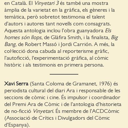
en Català. El
Vinyetari 3
és també una mostra
àmplia de la varietat en la gràfica, els gèneres i la
temàtica, però sobretot testimonia el talent
d’autors i autores tant novells com consagrats.
Aquesta antologia inclou l’obra guanyadora
Els
homes són llops
, de Glàfira Smith, i la finalista,
Big
Bang
, de Robert Massó i Jordi Carrión. A més, la
col·lecció dona cabuda al reporterisme gràfic,
l’autoficció, l'experimentació gràfica, al còmic
històric i als testimonis en primera persona.
Xavi Serra
(Santa Coloma de Gramanet, 1976) és
periodista cultural del diari Ara i responsable de les
seccions de còmic i cine. És impulsor i coordinador
del Premi Ara de Còmic i de l’antologia d’historieta
de no-ficció
Vinyetari
. És membre de l’ACDCòmic
(Associació de Crítics i Divulgadors del Còmic
d’Espanya).