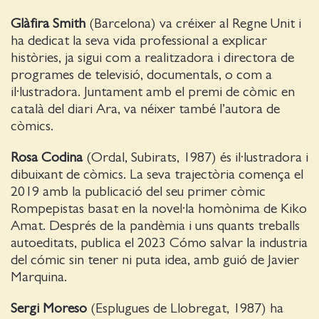
Glàfira Smith
(Barcelona) va créixer al Regne Unit i
ha dedicat la seva vida professional a explicar
històries, ja sigui com a realitzadora i directora de
programes de televisió, documentals, o com a
il·lustradora. Juntament amb el premi de còmic en
català del diari Ara, va néixer també l’autora de
còmics.
Rosa Codina
(Ordal, Subirats, 1987) és il·lustradora i
dibuixant de còmics. La seva trajectòria comença el
2019 amb la publicació del seu primer còmic
Rompepistas basat en la novel·la homònima de Kiko
Amat. Després de la pandèmia i uns quants treballs
autoeditats, publica el 2023 Cómo salvar la industria
del cómic sin tener ni puta idea, amb guió de Javier
Marquina.
Sergi Moreso
(Esplugues de Llobregat, 1987) ha