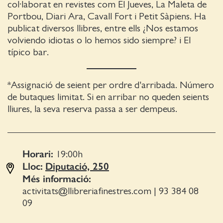
col·laborat en revistes com El Jueves, La Maleta de
Portbou, Diari Ara, Cavall Fort i Petit Sàpiens. Ha
publicat diversos llibres, entre ells ¿Nos estamos
volviendo idiotas o lo hemos sido siempre? i El
típico bar.
*Assignació de seient per ordre d'arribada. Número
de butaques limitat. Si en arribar no queden seients
lliures, la seva reserva passa a ser dempeus.
Horari:
19:00
h
Lloc:
Diputació, 250
Més informació:
activitats@llibreriafinestres.com
|
93 384 08
09