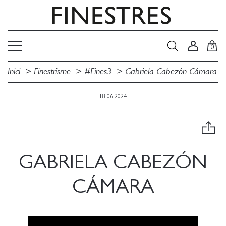
0
Inici
Finestrisme
#Fines3
Gabriela Cabezón Cámara
18.06.2024
GABRIELA CABEZÓN
CÁMARA