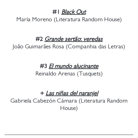
#1
Black Out
María Moreno (Literatura Random House)
#2
Grande
sertão
:
veredas
João Guimarães Rosa (Companhia das Letras)
#3
El mundo alucinante
Reinaldo Arenas (Tusquets)
+
Las niñas del naranjel
Gabriela Cabezón Cámara (Literatura Random
House)