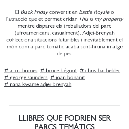
El
Black Friday
convertit en
Battle Royale
o
l’atracció que et permet cridar
This is my property
mentre dispares els treballadors del parc
(afroamericans, casualment). Adjei-Brenyah
col·lecciona situacions futuribles i inevitablement el
món com a parc temàtic acaba sent-hi una imatge
de pes.
#
a. m. homes
#
bruce bégout
#
chris bachelder
#
george saunders
#
joan bonanit
#
nana kwame adjei-brenyah
LLIBRES QUE PODRIEN SER
PARCS TEMÀTICS