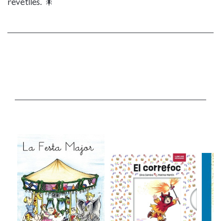
revetlles. 🎇