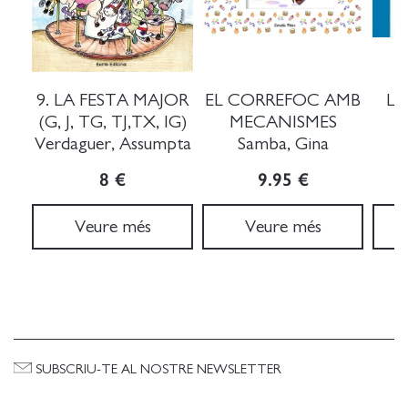
9. LA FESTA MAJOR
EL CORREFOC AMB
LA
(G, J, TG, TJ,TX, IG)
MECANISMES
Verdaguer, Assumpta
Samba, Gina
C
8 €
9.95 €
Veure més
Veure més
SUBSCRIU-TE AL NOSTRE NEWSLETTER