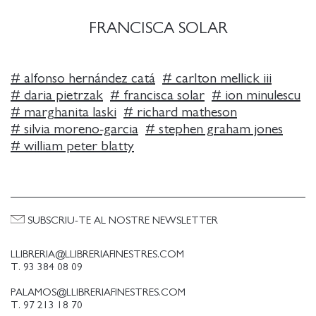
FRANCISCA SOLAR
#
alfonso hernández catá
#
carlton mellick iii
#
daria pietrzak
#
francisca solar
#
ion minulescu
#
marghanita laski
#
richard matheson
#
silvia moreno-garcia
#
stephen graham jones
#
william peter blatty
SUBSCRIU-TE AL NOSTRE NEWSLETTER
LLIBRERIA@LLIBRERIAFINESTRES.COM
T. 93 384 08 09
PALAMOS@LLIBRERIAFINESTRES.COM
T. 97 213 18 70