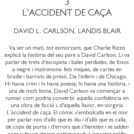
3
L’ACCIDENT DE CAÇA
DAVID L. CARLSON, LANDIS BLAIR
Va ser un matí, tot esmorzant, que Charlie Rizzo
explicà la història del seu pare a David Carlson. Li va
parlar de trets d’escopeta i bales perdudes, de fosos
a negre i matrimonis fets miques, de cartes en
braille i barrots de presó. De l’infern i de Chicago.
Hi havia crim i hi havia poesia; hi havia una història, i
una de molt bona. David Carlson va començar a
rumiar com podria convertir aquella confidència en
una obra de ficció i, d’aquella llavor, en sorgiria
L’accident de caça
. El còmic s’embolcalla en el noir
per parlar-nos d’allò que es diu i d’allò que es calla,
de cops de porta i d’errors que s’hereten i se salden
com si fossin deutes patrimonials. L’apartat gràfic