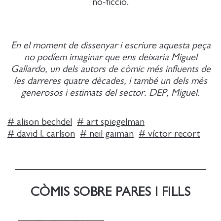
no-ficció.
En el moment de dissenyar i escriure aquesta peça
no podíem imaginar que ens deixaria Miguel
Gallardo, un dels autors de còmic més influents de
les darreres quatre dècades, i també un dels més
generosos i estimats del sector. DEP, Miguel.
#
alison bechdel
#
art spiegelman
#
david l. carlson
#
neil gaiman
#
víctor recort
CÒMIS SOBRE PARES I FILLS