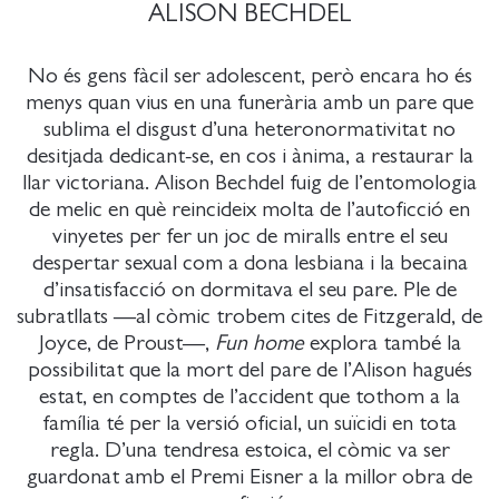
ALISON BECHDEL
No és gens fàcil ser adolescent, però encara ho és
menys quan vius en una funerària amb un pare que
sublima el disgust d’una heteronormativitat no
desitjada dedicant-se, en cos i ànima, a restaurar la
llar victoriana. Alison Bechdel fuig de l’entomologia
de melic en què reincideix molta de l’autoficció en
vinyetes per fer un joc de miralls entre el seu
despertar sexual com a dona lesbiana i la becaina
d’insatisfacció on dormitava el seu pare. Ple de
subratllats —al còmic trobem cites de Fitzgerald, de
Joyce, de Proust—,
Fun home
explora també la
possibilitat que la mort del pare de l’Alison hagués
estat, en comptes de l’accident que tothom a la
família té per la versió oficial, un suïcidi en tota
regla. D’una tendresa estoica, el còmic va ser
guardonat amb el Premi Eisner a la millor obra de