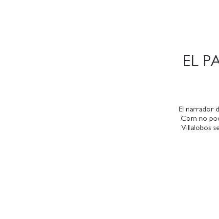
EL P
El narrador d
Com no podr
Villalobos s