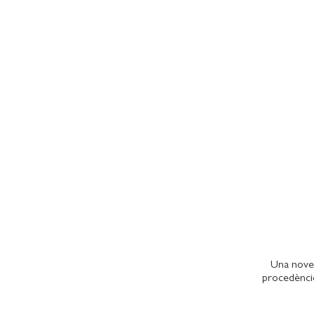
Una novel
procedèncie