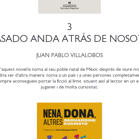
3
ASADO ANDA ATRÁS DE NOS
JUAN PABLO VILLALOBOS
'aquest novel·la torna al seu poble natal de Mèxic després de viure mo
ia ser d'altra manera: torna a un país i a unes persones completamen
empre aconsegueix portar la ficció al límit, situant així al lector en un e
juganer i de molta curiositat.