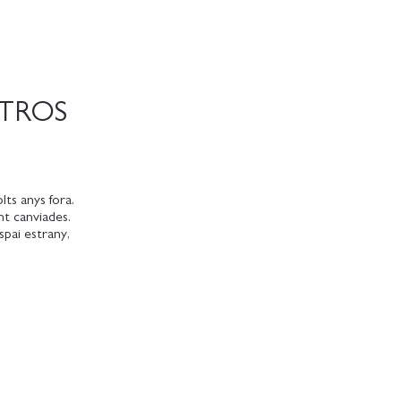
OTROS
lts anys fora.
t canviades.
spai estrany,