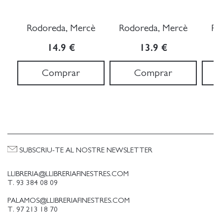
Rodoreda, Mercè
Rodoreda, Mercè
Ro
14.9 €
13.9 €
Comprar
Comprar
SUBSCRIU-TE AL NOSTRE NEWSLETTER
LLIBRERIA@LLIBRERIAFINESTRES.COM
T. 93 384 08 09
PALAMOS@LLIBRERIAFINESTRES.COM
T. 97 213 18 70