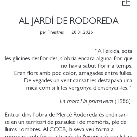
AL JARDÍ DE RODOREDA
per
Finestres
28.01.2026
“A l'eixida, sota
les glicines desflorides, s'obria encara alguna flor que
no havia sabut florir a temps.
Eren flors amb poc color, amagades entre fulles.
De vegades un vent cansat les destapava una
mica com si li fes vergonya d'ensenyar-les.”
La mort i la primavera
(1986)
Entrar dins l’obra de Mercè Rodoreda és endinsar-
se en un territori de paraules i de memòria, ple de
llums i ombres. Al CCCB, la seva veu torna a
ressonar amb força a través de
l'exposició que li han