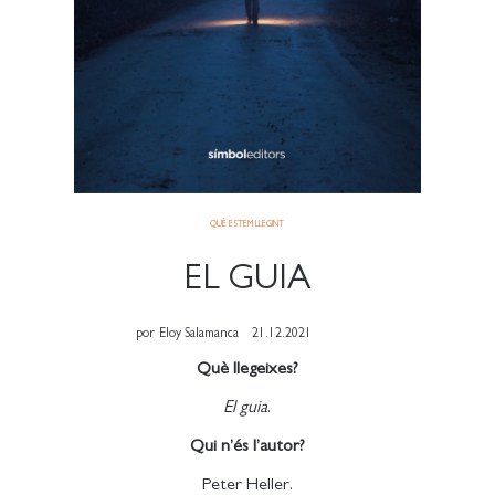
QUÈ ESTEM LLEGINT
EL GUIA
por
Eloy Salamanca
21.12.2021
Què llegeixes?
El guia
.
Qui n’és l’autor?
Peter Heller.