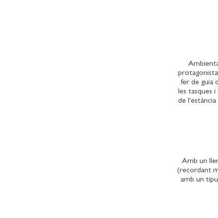
Ambientad
protagonista 
fer de guia
les tasques i
de l'estància
Amb un llen
(recordant mo
amb un tipus