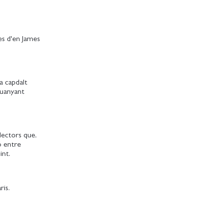
es d'en James
a capdalt
 guanyant
lectors que,
ió entre
int.
ris.