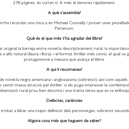
278 pàgines, és curtet sí. A més el devores ràpidament.
A què s’assembla?
ha recordat una mica a en Michael Connelly i potser unes pinzellad
Patterson.
Què és el que més t’ha agradat del llibre?
 original la barreja entre novel.la descriptivament rural, la importànci
 a allò natural (fauna i flora), i el format thriller més comú, el qual va
protagonisme a mesura que avança el llibre.
A qui li recomanes?
 de novel.la negra americana i anglosaxona (sobretot) així com aquells 
o sentir massa atracció pel thriller, sí els pugui interessar la combinac
mbientació rural prou ben descrita i una trama tensa que es va enfosqu
Defectes, carències
trobat a faltar una major definició dels personatges, sobretot secunda
Alguna cosa més que haguem de saber?