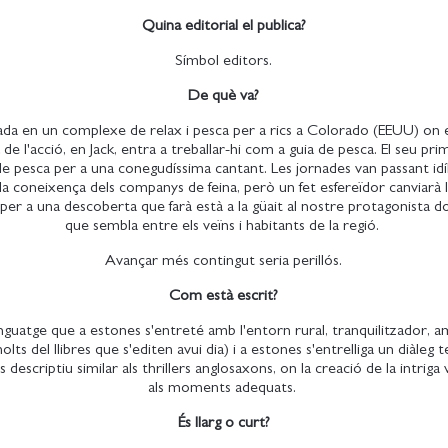
Quina editorial el publica?
Símbol editors.
De què va?
a en un complexe de relax i pesca per a rics a Colorado (EEUU) on e
de l'acció, en Jack, entra a treballar-hi com a guia de pesca. El seu pr
 de pesca per a una conegudíssima cantant. Les jornades van passant idí
 la coneixença dels companys de feina, però un fet esfereïdor canviarà l
 per a una descoberta que farà està a la güait al nostre protagonista d
que sembla entre els veïns i habitants de la regió.
Avançar més contingut seria perillós.
Com està escrit?
guatge que a estones s'entreté amb l'entorn rural, tranquilitzador, a
lts del llibres que s'editen avui dia) i a estones s'entrelliga un diàleg 
 descriptiu similar als thrillers anglosaxons, on la creació de la intriga
als moments adequats.
És llarg o curt?