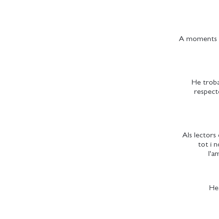
A moments m'
He trobat
respecte
Als lectors
tot i n
l'a
He 