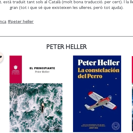
stà traduït tant sols al Català (molt bona traducció, per cert). I la ll
gran (tot i que sé que existeixen les ulleres, però tot ajuda).
anca
#
peter heller
PETER HELLER