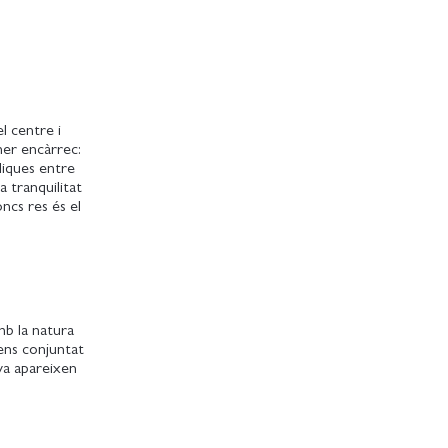
l centre i
imer encàrrec:
liques entre
a tranquilitat
oncs res és el
mb la natura
tens conjuntat
 va apareixen