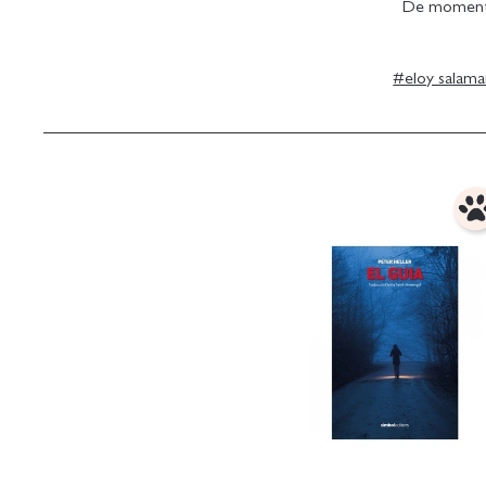
De moment, e
#
eloy salam