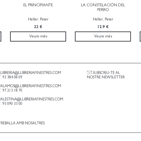
EL PRINCIPIANTE
LA CONSTELACIÓN DEL
PERRO
Heller, Peter
Heller, Peter
22 €
12.9 €
Veure més
Veure més
LLIBRERIA@LLIBRERIAFINESTRES.COM
SUBSCRIU-TE AL
T. 93 384 08 09
NOSTRE NEWSLETTER
PALAMOS@LLIBRERIAFINESTRES.COM
T. 97 213 18 70
PALESTINA@LLIBRERIAFINESTRES.COM
T. 93 090 33 00
TREBALLA AMB NOSALTRES