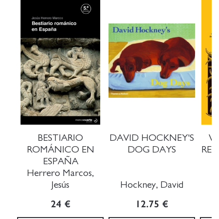
BESTIARIO
DAVID HOCKNEY'S
WI
ROMÁNICO EN
DOG DAYS
REA
ESPAÑA
Herrero Marcos,
Jesús
Hockney, David
24 €
12.75 €