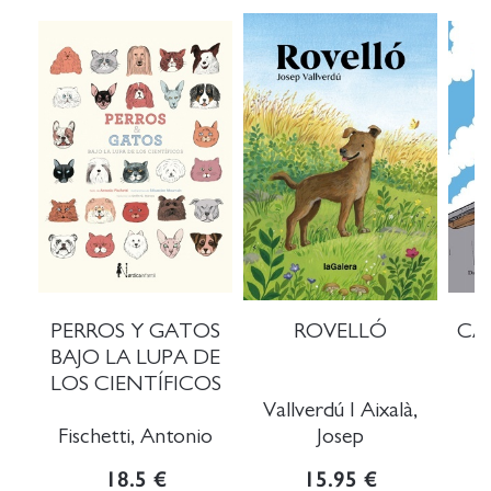
PERROS Y GATOS
ROVELLÓ
CA
BAJO LA LUPA DE
LOS CIENTÍFICOS
Vallverdú I Aixalà,
J
Fischetti, Antonio
Josep
18.5 €
15.95 €