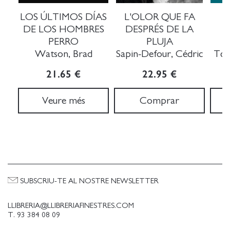
LOS ÚLTIMOS DÍAS
L'OLOR QUE FA
DE LOS HOMBRES
DESPRÉS DE LA
PERRO
PLUJA
Watson, Brad
Sapin-Defour, Cédric
Tch
21.65 €
22.95 €
Veure més
Comprar
SUBSCRIU-TE AL NOSTRE NEWSLETTER
LLIBRERIA@LLIBRERIAFINESTRES.COM
T. 93 384 08 09