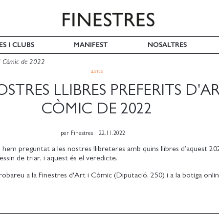
ES I CLUBS
MANIFEST
NOSALTRES
rt i Còmic de 2022
LLISTES
OSTRES LLIBRES PREFERITS D'AR
CÒMIC DE 2022
per
Finestres
22.11.2022
 hem preguntat a les nostres llibreteres amb quins llibres d’aquest 20
ssin de triar, i aquest és el veredicte.
robareu a la Finestres d'Art i Còmic (Diputació, 250) i a la botiga onlin