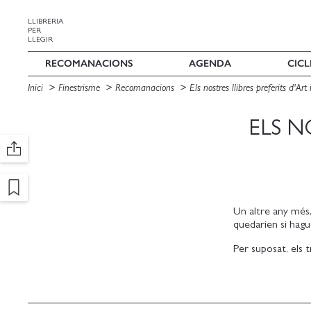
LLIBRERIA
PER
LLEGIR
RECOMANACIONS
AGENDA
CICL
Inici
Finestrisme
Recomanacions
Els nostres llibres preferits d'A
ELS N
Un altre any més,
quedarien si hague
Per suposat, els t