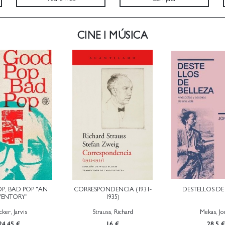
CINE I MÚSICA
, BAD POP "AN
CORRESPONDENCIA (1931-
DESTELLOS DE
VENTORY"
1935)
ker, Jarvis
Strauss, Richard
Mekas, Jo
24.45 €
16 €
28.5 €