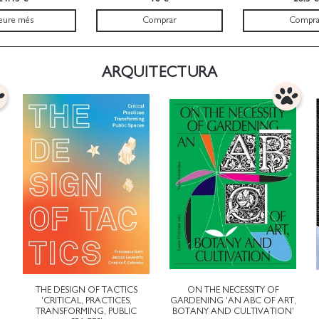
eure més
Comprar
Compra
ARQUITECTURA
THE DESIGN OF TACTICS
ON THE NECESSITY OF
'CRITICAL, PRACTICES,
GARDENING 'AN ABC OF ART,
TRANSFORMING, PUBLIC
BOTANY AND CULTIVATION'