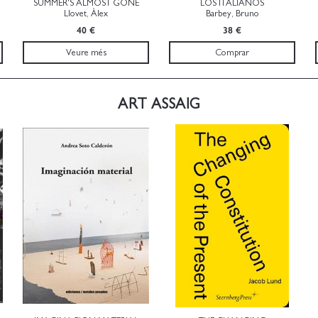
SUMMER'S ALMOST GONE
LOS ITALIANOS
Llovet, Àlex
Barbey, Bruno
40 €
38 €
Veure més
Comprar
ART ASSAIG