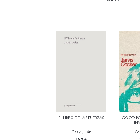
EL LIBRO DE LAS FUERZAS
GOOD POP
IN
Galay, Julián
Coc
16.9 €