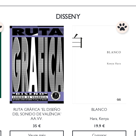
DISSENY
RUTA GRÁFICA 'EL DISEÑO
BLANCO
DEL SONIDO DE VALÈNCIA'
AA.VV.
Hara, Kenya
35 €
19.9 €
Veure més
Comprar