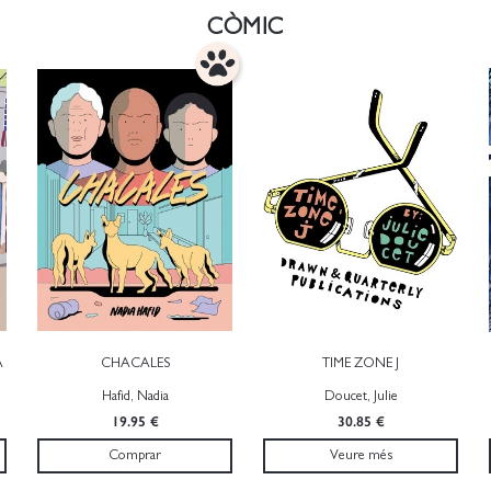
CÒMIC
A
CHACALES
TIME ZONE J
Hafid, Nadia
Doucet, Julie
19.95 €
30.85 €
Comprar
Veure més