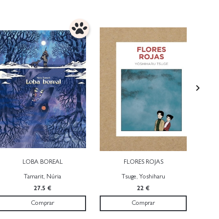
LOBA BOREAL
FLORES ROJAS
MÁ
Tamarit, Núria
Tsuge, Yoshiharu
27.5 €
22 €
Comprar
Comprar