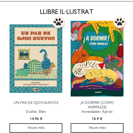
LLIBRE IL·LUSTRAT
UN PAR DE OJOS NUEVOS
¡A DORMIR! (COMO
ANIMALES)
Duthie, Ellen
Annesdatter, Kjersti
14.96 €
16.9 €
Veure més
Veure més