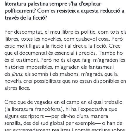
literatura palestina sempre s'ha d'explicar
políticament? Com es resisteix a aquesta reducció a
través de la ficció?
Per descomptat, el meu llibre és polític, com tots els
llibres, totes les novel·les, com qualsevol cosa. Però
estic molt lligat a la ficció i al dret a la ficció. Crec
que el documental és essencial i preciós. També ho
és el testimoni. Però no és el que faig: m'agraden les
històries impossibles, m'agraden els fantasmes i
els
jinns
, els somnis i els malsons, m'agrada que la
novel·la creï possibilitats que no estan disponibles en
altres llocs.
Crec que de vegades en el camp en el qual treballo
(la literatura francòfona), hi ha l'expectativa que
alguns escriptors —per dir-ho d'una manera
senzilla, des del sud global per exemple— o han de
ser extremadament realistes i només escriure sobre