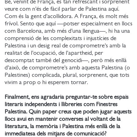
Bé, venint de França, és tan refrescant i sorprenent
veure com n'és de fàcil parlar de Palestina aquí.
Com és la gent d'acollidora. A França, és molt més
frívol. Sento que aquí —potser especialment en llocs
com Barcelona, amb més d'una llengua—, hi ha una
comprensió de les complexitats i injustícies de
Palestina i un desig real de comprometre's amb la
realitat de l'ocupació, de l'apartheid, per
descomptat també del genocidi—, però més enllà
d'això, de comprometre's amb aquesta Palestina (o
Palestines) complicada, plural, sorprenent, que tots
vivim a prop o hi esperem tornar.
Finalment, ens agradaria preguntar-te sobre espais
literaris independents i llibreries com Finestres
Palestina. Quin paper creus que poden jugar aquests
llocs avui en mantenir converses al voltant de la
literatura, la memòria i Palestina més enllà de la
immediatesa dels mitjans de comunicació?