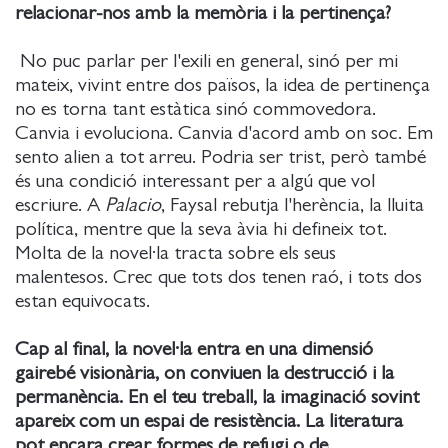
relacionar-nos amb la memòria i la pertinença?
No puc parlar per l'exili en general, sinó per mi
mateix, vivint entre dos països, la idea de pertinença
no es torna tant estàtica sinó commovedora.
Canvia i evoluciona. Canvia d'acord amb on soc. Em
sento alien a tot arreu. Podria ser trist, però també
és una condició interessant per a algú que vol
escriure. A
Palacio
, Faysal rebutja l'herència, la lluita
política, mentre que la seva àvia hi defineix tot.
Molta de la novel·la tracta sobre els seus
malentesos. Crec que tots dos tenen raó, i tots dos
estan equivocats.
Cap al final, la novel·la entra en una dimensió
gairebé visionària, on conviuen la destrucció i la
permanència. En el teu treball, la imaginació sovint
apareix com un espai de resistència. La literatura
pot encara crear formes de refugi o de