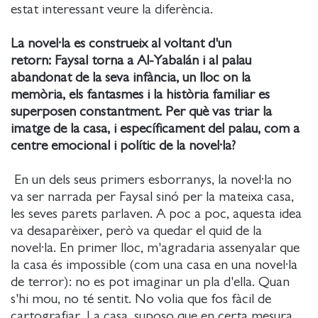
estat interessant veure la diferència.
La novel·la es construeix al voltant d'un
retorn: Faysal torna a Al-Yabalán i al palau
abandonat de la seva infància, un lloc on la
memòria, els fantasmes i la història familiar es
superposen constantment. Per què vas triar la
imatge de la casa, i específicament del palau, com a
centre emocional i polític de la novel·la?
En un dels seus primers esborranys, la novel·la no
va ser narrada per Faysal sinó per la mateixa casa,
les seves parets parlaven. A poc a poc, aquesta idea
va desaparèixer, però va quedar el quid de la
novel·la. En primer lloc, m'agradaria assenyalar que
la casa és impossible (com una casa en una novel·la
de terror): no es pot imaginar un pla d'ella. Quan
s'hi mou, no té sentit. No volia que fos fàcil de
cartografiar. La casa, suposo que en certa mesura,