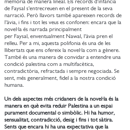
memòria de manera lineal. Els records d'infància
de Faysal s'entrecreuen en el present de la seva
narració. Però llavors també apareixen records de
l'àvia, i fins i tot les veus es confonen: encara que la
novel·la és narrada principalment
per Faysal, enventualment Nawal, l'àvia pren el
relleu. Per a mi, aquesta polifonia és una de les
llibertats que ens ofereix la novel·la com a gènere.
També és una manera de convidar a entendre una
condició palestina com a multifacètica,
contradictòria, refractada i sempre negociada. Se
sent, més generalment, fidel a la nostra condició
humana.
Un dels aspectes més cridaners de la novel·la és la
manera en què evita reduir Palestina a un espai
purament documental o simbòlic. Hi ha humor,
sensualitat, contradicció, desig i fins i tot sàtira.
Sents que encara hi ha una expectativa que la