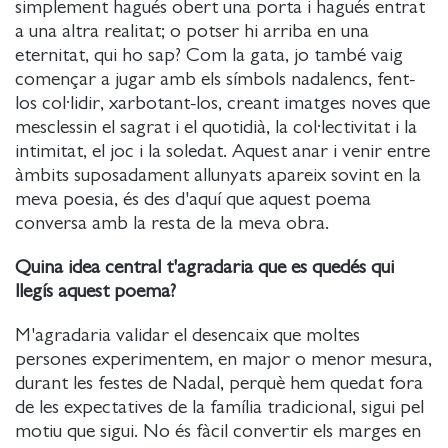
simplement hagués obert una porta i hagués entrat
a una altra realitat; o potser hi arriba en una
eternitat, qui ho sap? Com la gata, jo també vaig
començar a jugar amb els símbols nadalencs, fent-
los col·lidir, xarbotant-los, creant imatges noves que
mesclessin el sagrat i el quotidià, la col·lectivitat i la
intimitat, el joc i la soledat. Aquest anar i venir entre
àmbits suposadament allunyats apareix sovint en la
meva poesia, és des d'aquí que aquest poema
conversa amb la resta de la meva obra.
Quina idea central t'agradaria que es quedés qui
llegís aquest poema?
M'agradaria validar el desencaix que moltes
persones experimentem, en major o menor mesura,
durant les festes de Nadal, perquè hem quedat fora
de les expectatives de la família tradicional, sigui pel
motiu que sigui. No és fàcil convertir els marges en