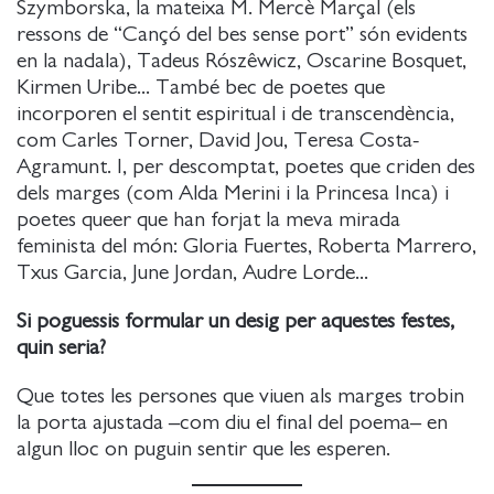
Szymborska, la mateixa M. Mercè Marçal (els
ressons de “Cançó del bes sense port” són evidents
en la nadala), Tadeus Rószêwicz, Oscarine Bosquet,
Kirmen Uribe... També bec de poetes que
incorporen el sentit espiritual i de transcendència,
com Carles Torner, David Jou, Teresa Costa-
Agramunt. I, per descomptat, poetes que criden des
dels marges (com Alda Merini i la Princesa Inca) i
poetes queer que han forjat la meva mirada
feminista del món: Gloria Fuertes, Roberta Marrero,
Txus Garcia, June Jordan, Audre Lorde...
Si poguessis formular un desig per aquestes festes,
quin seria?
Que totes les persones que viuen als marges trobin
la porta ajustada –com diu el final del poema– en
algun lloc on puguin sentir que les esperen.