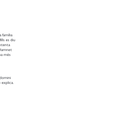
 família
lls es diu
intenta
a Hamnet
sma més
 domini
 explica.