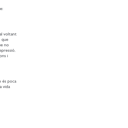
e:
al voltant
ò que
ue no
epressió,
ons i
o és poca
a vida