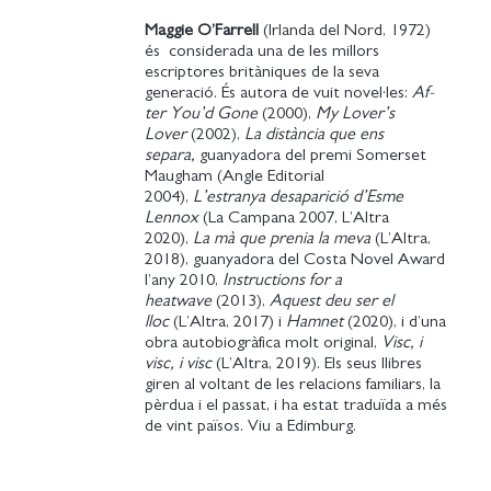
Maggie O’Farrell
(Irlanda del Nord, 1972)
és considerada una de les millors
escriptores britàniques de la seva
generació. És autora de vuit novel·les:
Af­
ter You’d Gone
(2000),
My Lover’s
Lover
(2002),
La distància que ens
separa,
guanyadora del premi Somerset
Maugham (Angle Editorial
2004),
L’estranya desaparició d’Esme
Lennox
(La Campana 2007, L’Altra
2020),
La mà que prenia la meva
(L’Altra,
2018), guanyadora del Costa Novel Award
l’any 2010,
Instructions for a
heatwave
(2013),
Aquest deu ser el
lloc
(L’Altra, 2017) i
Hamnet
(2020), i d’una
obra autobiogràfica molt original,
Visc, i
visc, i visc
(L’Altra, 2019). Els seus llibres
giren al voltant de les relacions familiars, la
pèrdua i el passat, i ha estat traduïda a més
de vint països. Viu a Edimburg.