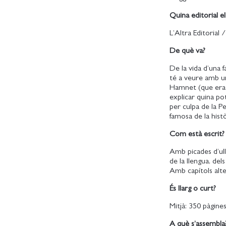
Quina editorial el
L’Altra Editorial 
De què va?
De la vida d’una f
té a veure amb un
Hamnet (que era e
explicar quina po
per culpa de la P
famosa de la histò
Com està escrit?
Amb picades d’ul
de la llengua, de
Amb capítols alt
És llarg o curt?
Mitjà: 350 pàgines
A què s’assembla