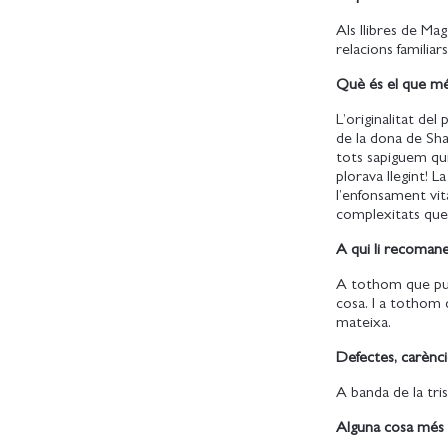
Als llibres de Mag
relacions familiar
Què és el que més
L’originalitat del
de la dona de Shak
tots sapiguem qui
plorava llegint! L
l’enfonsament vita
complexitats que
A qui li recomane
A tothom que pugu
cosa. I a tothom q
mateixa.
Defectes, carènci
A banda de la tris
Alguna cosa més