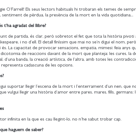
gie O’Farrell! Els seus lectors habituals hi trobaran els temes de sempr
s, sentiment de pèrdua, la presència de la mort en la vida quotidiana...
 t’ha agradat del llibre?
 punt de partida, és clar, però sobretot el fet que tota la història pivoti 
espeare, i no d’ell. El detall finíssim que mai no se’n digui el nom, per
 és. La capacitat de provocar sensacions, empatia, mimesi: feia anys q
a dicotomia de reaccions davant de la mort que planteja: les cures, la d
l, d’una banda, la creació artística, de l’altra, amb totes les contradicci
 representa cadascuna de les opcions.
s?
i suportar llegir l’escena de la mort i l’enterrament d’un nen, que n
ue vulgui llegir una història d’amor entre pares, mares, fills, germans: l
es
tor infinita en la que es cau llegint-lo, no n’he sabut trobar cap.
 que haguem de saber?