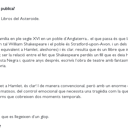
 publica?
/ Libros del Asteroide.
amília en ple segle XVI en un poble d’Anglaterra... el que passa és que la
 tal William Shakespeare i el poble és Stratford-upon-Avon, i un dels fi
quivalent a Hamlet, aleshores) i és clar, resulta que és un llibre que 
t ser la relació entre el fet que Shakespeare perdés un fill que es dei
esta Negra i, quatre anys després, escrivís l’obra de teatre amb fanta
ria.
let a Hamlet, és clar! I de manera convencional, però amb un enorme
ls matisos, del control emocional que necessita una tragèdia com la que
erns que cobreixen dos moments temporals.
 que es llegeixen d’un glop.
?