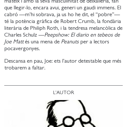
mateix i amb la seva masculinitat de deixalleria, fan
que llegir-lo, encara avui, generi un gaudi immens. El
cabró —m’hi sobrava, ja us ho he dit, el “pobre”—
té la potència gràfica de Robert Crumb, la fondària
literària de Philiph Roth, i la tendresa melancòlica de
Charles Schulz —
Peepshow: El diario en tebeos de
Joe Matt
és una mena de
Peanuts
per a lectors
pocavergonyes.
Descansa en pau, Joe: ets l’autor detestable que més
trobarem a faltar.
L'AUTOR