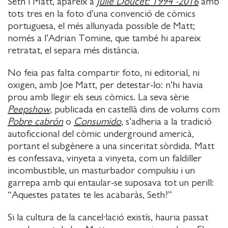
Seth i Matt, apareix a
Julie Doucet: 1994 -2016
amb
tots tres en la foto d’una convenció de còmics
portuguesa, el més allunyada possible de Matt;
només a l’Adrian Tomine, que també hi apareix
retratat, el separa més distància.
No feia pas falta compartir foto, ni editorial, ni
oxigen, amb Joe Matt, per detestar-lo: n’hi havia
prou amb llegir els seus còmics. La seva sèrie
Peepshow
, publicada en castellà dins de volums com
Pobre cabrón
o
Consumido
, s’adheria a la tradició
autoficcional del còmic underground americà,
portant el subgènere a una sinceritat sòrdida. Matt
es confessava, vinyeta a vinyeta, com un faldiller
incombustible, un masturbador compulsiu i un
garrepa amb qui entaular-se suposava tot un perill:
“Aquestes patates te les acabaràs, Seth?”
Si la cultura de la cancel·lació existís, hauria passat