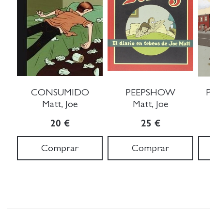
CONSUMIDO
PEEPSHOW
P
Matt, Joe
Matt, Joe
20 €
25 €
Comprar
Comprar