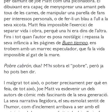
per damunt de Joe Matt com una piconadora. El
dibuixant era capaç de menysprear una amant pels
tous de les cames, de manipular una parella de fans
per interessos personals, o de fer-li un blau a l’ull a la
seva xicota. Matt feia impossible l’exercici de
separar vida i obra, perquè una hi era dins de l’altra.
Fins i tot quan l’autor es posa nostàlgic i repassa la
seva infància a les pàgines de
Buen tiempo
, ens
trobem amb un marrec especulador, que fa la vida
impossible al gat de la mare.
Pobre cabrón
, dius? M’hi sobra el “pobre”, però ja
ho pots ben dir.
I malgrat tot això, o potser precisament per què en
feia, de tot això, Joe Matt va esdevenir un dels
autors de còmic més fascinants de la seva generació.
La seva narrativa llegidora, el seu esmolat sentit de
l’humor, com d’inclement arribava a ser amb ell