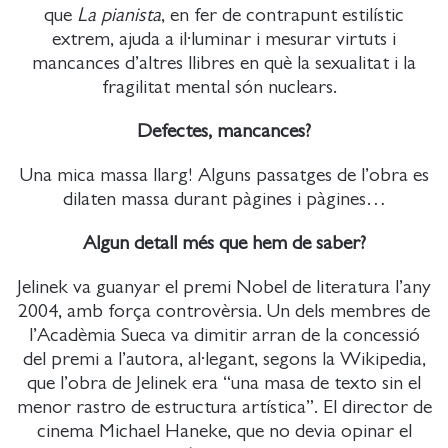
que
La pianista
, en fer de contrapunt estilístic
extrem, ajuda a il·luminar i mesurar virtuts i
mancances d’altres llibres en què la sexualitat i la
fragilitat mental són nuclears.
Defectes, mancances?
Una mica massa llarg! Alguns passatges de l’obra es
dilaten massa durant pàgines i pàgines…
Algun detall més que hem de saber?
Jelinek va guanyar el premi Nobel de literatura l’any
2004, amb força controvèrsia. Un dels membres de
l’Acadèmia Sueca va dimitir arran de la concessió
del premi a l’autora, al·legant, segons la Wikipedia,
que l’obra de Jelinek era “una masa de texto sin el
menor rastro de estructura artística”. El director de
cinema Michael Haneke, que no devia opinar el