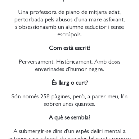
Una professora de piano de mitjana edat,
pertorbada pels abusos d’una mare asfixiant,
s’obsessionaamb un alumne seductor i sense
escrúpols.
Com està escrit?
Perversament. Histèricament. Amb dosis
enverinades d’humor negre.
És llarg o curt?
Són només 258 pàgines, però, a parer meu, li’n
sobren unes quantes.
A què se sembla?
A submergir-se dins d’un espès deliri mental a
estones nauseabund, de vegades hilarant i sempre