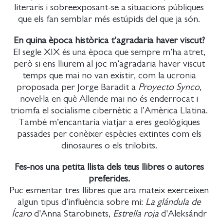
literaris i sobreexposant-se a situacions públiques
que els fan semblar més estúpids del que ja són.
En quina època històrica t’agradaria haver viscut?
El segle XIX és una època que sempre m’ha atret,
però si ens lliurem al joc m’agradaria haver viscut
temps que mai no van existir, com la ucronia
proposada per Jorge Baradit a
Proyecto Synco
,
novel·la en què Allende mai no és enderrocat i
triomfa el socialisme cibernètic a l’Amèrica Llatina.
També m’encantaria viatjar a eres geològiques
passades per conèixer espècies extintes com els
dinosaures o els trilobits.
Fes-nos una petita llista dels teus llibres o autores
preferides.
Puc esmentar tres llibres que ara mateix exerceixen
algun tipus d’influència sobre mi:
La glándula de
Ícaro
d'Anna Starobinets,
Estrella roja
d'Aleksándr