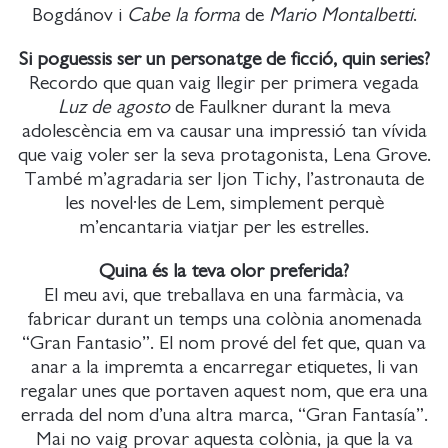
Bogdánov i
Cabe la forma
de
Mario Montalbetti
.
Si poguessis ser un personatge de ficció, quin series?
Recordo que quan vaig llegir per primera vegada
Luz de agosto
de Faulkner durant la meva
adolescència em va causar una impressió tan vívida
que vaig voler ser la seva protagonista, Lena Grove.
També m’agradaria ser Ijon Tichy, l’astronauta de
les novel·les de Lem, simplement perquè
m’encantaria viatjar per les estrelles.
Quina és la teva olor preferida?
El meu avi, que treballava en una farmàcia, va
fabricar durant un temps una colònia anomenada
“Gran Fantasio”. El nom prové del fet que, quan va
anar a la impremta a encarregar etiquetes, li van
regalar unes que portaven aquest nom, que era una
errada del nom d’una altra marca, “Gran Fantasía”.
Mai no vaig provar aquesta colònia, ja que la va