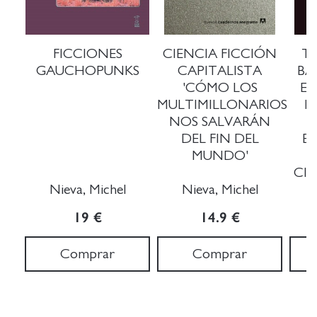
FICCIONES
CIENCIA FICCIÓN
T
GAUCHOPUNKS
CAPITALISTA
BA
'CÓMO LOS
EN
MULTIMILLONARIOS
M
NOS SALVARÁN
DEL FIN DEL
E
MUNDO'
CIE
Nieva, Michel
Nieva, Michel
19 €
14.9 €
Comprar
Comprar