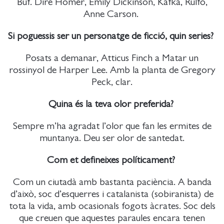
Buf. Diré Homer, Emily Dickinson, Kafka, Rulfo,
Anne Carson.
Si poguessis ser un personatge de ficció, quin series?
Posats a demanar, Atticus Finch a Matar un
rossinyol de Harper Lee. Amb la planta de Gregory
Peck, clar.
Quina és la teva olor preferida?
Sempre m’ha agradat l’olor que fan les ermites de
muntanya. Deu ser olor de santedat.
Com et defineixes políticament?
Com un ciutadà amb bastanta paciència. A banda
d’això, soc d’esquerres i catalanista (sobiranista) de
tota la vida, amb ocasionals fogots àcrates. Soc dels
que creuen que aquestes paraules encara tenen