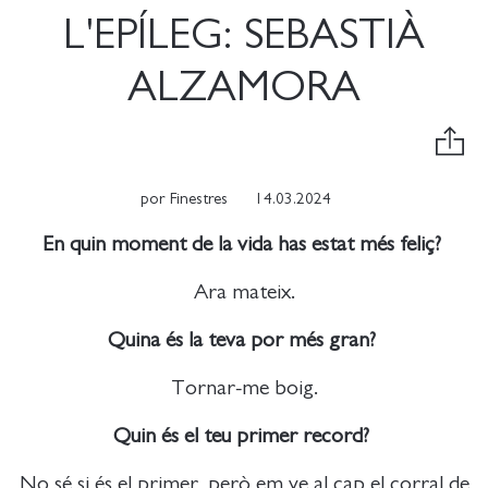
L'EPÍLEG: SEBASTIÀ
ALZAMORA
por
Finestres
14.03.2024
En quin moment de la vida has estat més feliç?
Ara mateix.
Quina és la teva por més gran?
Tornar-me boig.
Quin és el teu primer record?
No sé si és el primer, però em ve al cap el corral de