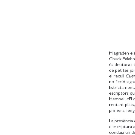
M’agraden els
Chuck Palahn
és deutora i 
de petites j
el recull
Cuen
no-ficció sig
Estrictament,
escriptors qu
Hempel: «El q
rentant plats
primera lleng
La presència
d’escriptura 
conduïa un de