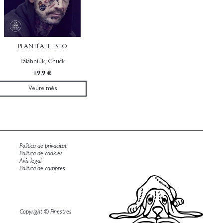
PLANTÉATE ESTO
Palahniuk, Chuck
19.9 €
Veure més
Política de privacitat
Política de cookies
Avís legal
Política de compres
Copyright © Finestres