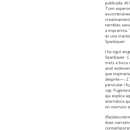
publicada. Al l
Tom esperonava
escombraries
creativament,
terribles sen
a impremta. 
és una transl
Spanbauer.
I ha sigut en
Spanbauer.
L
trets a boca 
anat esdeveni
que inspirari
després—,
L
particular i f
cap. Fugissera
qui explica a
aterridora que
un viacrucis 
(Re)descobri
dues narrati
contemporani