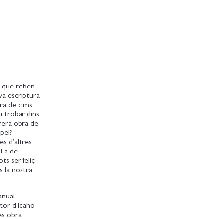
s que roben.
va escriptura
ora de cims
 trobar dins
rera obra de
pel?
es d’altres
 La de
ts ser feliç
s la nostra
anual
ptor d’Idaho
es obra