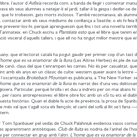
libre, l’autor d’
Asfixia
recorda com, a banda de llegir i comentar manus
 els seus alumnes a netejar-li el jardí, tallar-li la gespa i desfer-se de
 que hi trobessin, gats morts inclosos. També recomanava, als alumne
 contactar amb els seus mèdiums de confiança a Seattle; o els hi feia ll
se prevenir-los-hi, perquè aprenguessin que fins i tot una novel·la terri
Tanmateix, en Chuck escriu a
Plantéate esto
que el llibre que tenim e
ació visceral d’aquells tallers, i que ell no ha tingut millor mestre que
guany, que el lectorat català ha pogut gaudir per primer cop d’un tast d
’home que es va enamorar de la lluna
(Les Altres Herbes) és ple de su
de canó, claus del que t’enrampen les cames. No és per casualitat, que 
nt amb els anys en un clàssic de culte: western queer avant la lettre
a l’oscaritzada
Brokeback Mountain
es publicaria, a The New Yorker, s
’home que es va enamorar de la lluna
és narrat des d’una veu delitos
ugissera. Particular, perquè brolla i et duu a indrets per on mai abans hi
, per raons antirepressives: el llibre obre foc amb un «Si tu ets el diabl
questa història». Quan el diable fa acte de presència, la prosa de Span
 més val que t’agafi sota els llençols; el camí del sofà al llit se’t faria
etern.
r Tom Spanbauer pel sedàs de Chuck Palahniuk evidencia vasos comun
ves aparentment antitètiques.
Club de lluita
es nodria de l’anhel de l’h
 per connectar en grup amb l’altri.
L’home que es va enamorar de la 