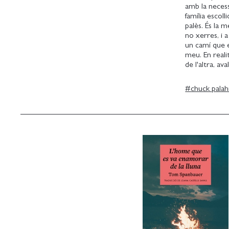
amb la necess
família escol
palès. És la
no xerres, i 
un camí que e
meu. En reali
de l'altra, a
#
chuck palah