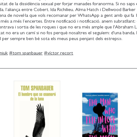
itat de la dissidència sexual per forjar manades foranorma. Si no saps 
lida, l’aliança entre Cobert, Ida Richilieu, Alma Hatch i Dellwood Barker 
 mena de novel·la que vols recomanar per WhatsApp a gent amb qui fa 
a més a més l’encertes. Entre notificació i notificació, anem subratllant
ntrava i sortia de les roques i que no era més ample que l'Abraham L
tat no era un camí si no fos perquè nosaltres el seguíem: d'una banda,
vall per sempre ben bé sota els meus peus penjant dels estreps».
niuk
#
tom spanbauer
#
víctor recort