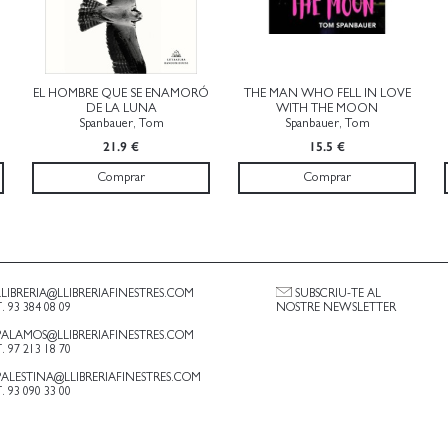
EL HOMBRE QUE SE ENAMORÓ
THE MAN WHO FELL IN LOVE
DE LA LUNA
WITH THE MOON
Spanbauer, Tom
Spanbauer, Tom
21.9 €
15.5 €
Comprar
Comprar
LLIBRERIA@LLIBRERIAFINESTRES.COM
SUBSCRIU-TE AL
T. 93 384 08 09
NOSTRE NEWSLETTER
PALAMOS@LLIBRERIAFINESTRES.COM
T. 97 213 18 70
PALESTINA@LLIBRERIAFINESTRES.COM
T. 93 090 33 00