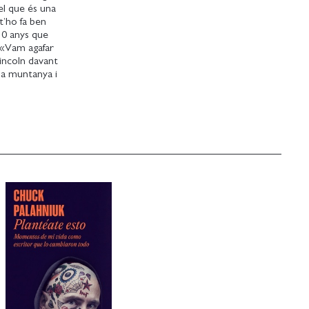
el que és una
t’ho fa ben
10 anys que
: «Vam agafar
incoln davant
 la muntanya i