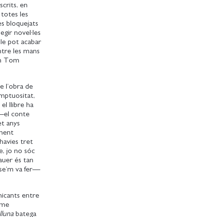
crits, en
 totes les
s bloquejats
egir novel·les
ble pot acabar
ntre les mans
 en Tom
e l’obra de
mptuositat,
el llibre ha
 —el conte
et anys
ament
 havies tret
e, jo no sóc
bauer és tan
 —se’m va fer—
icants entre
ome
lluna
batega