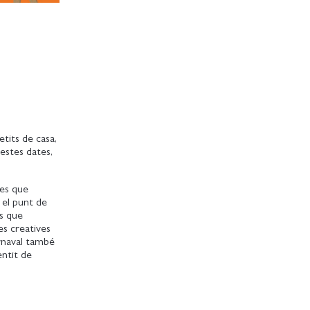
petits de casa,
estes dates,
ies que
 el punt de
es que
es creatives
arnaval també
entit de