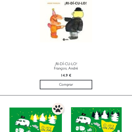
¡RI-DÍ-CU-LO!
François, André
14.9 €
Comprar