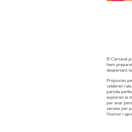
El Carnaval ja
hem preparat 
despertant la 
Propostes per
celebren l’al
partida perfe
exploren la t
per anar pens
serveix per p
l’humor i apr