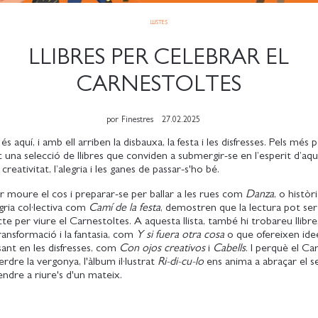
LLISTES
LLIBRES PER CELEBRAR EL
CARNESTOLTES
por
Finestres
27.02.2025
 és aquí, i amb ell arriben la disbauxa, la festa i les disfresses. Pels més 
una selecció de llibres que conviden a submergir-se en l’esperit d’aqu
creativitat, l’alegria i les ganes de passar-s'ho bé.
 moure el cos i preparar-se per ballar a les rues com
Danza
, o històr
egria col·lectiva com
Camí de la festa
, demostren que la lectura pot ser
cte per viure el Carnestoltes. A aquesta llista, també hi trobareu llibr
ransformació i la fantasia, com
Y si fuera otra cosa
o que ofereixen ide
ant en les disfresses, com
Con ojos creativos
i
Cabells
. I perquè el C
erdre la vergonya, l'àlbum il·lustrat
Ri-di-cu-lo
ens anima a abraçar el s
endre a riure's d'un mateix.