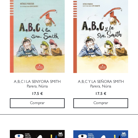
A,B,C I LA SENYORA SMITH
A,B,C Y LA SEÑORA SMITH
Parera, Núria
Parera, Núria
17.5 €
17.5 €
Comprar
Comprar