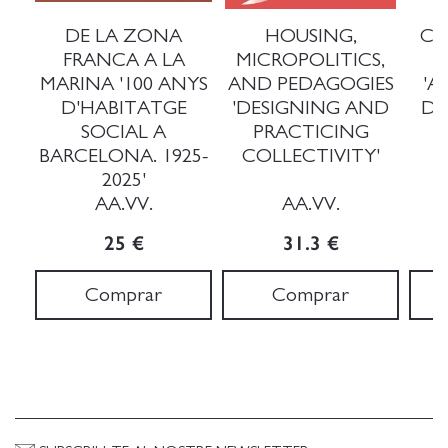
DE LA ZONA
HOUSING,
CO
FRANCA A LA
MICROPOLITICS,
MARINA '100 ANYS
AND PEDAGOGIES
'A
D'HABITATGE
'DESIGNING AND
DE
SOCIAL A
PRACTICING
BARCELONA. 1925-
COLLECTIVITY'
2025'
AA.VV.
AA.VV.
25 €
31.3 €
Comprar
Comprar