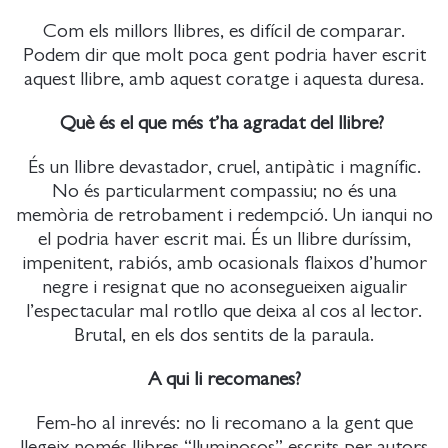
Com els millors llibres, es difícil de comparar.
Podem dir que molt poca gent podria haver escrit
aquest llibre, amb aquest coratge i aquesta duresa.
Què és el que més t’ha agradat del llibre?
És un llibre devastador, cruel, antipàtic i magnífic.
No és particularment compassiu; no és una
memòria de retrobament i redempció. Un ianqui no
el podria haver escrit mai. És un llibre duríssim,
impenitent, rabiós, amb ocasionals flaixos d’humor
negre i resignat que no aconsegueixen aigualir
l’espectacular mal rotllo que deixa al cos al lector.
Brutal, en els dos sentits de la paraula.
A qui li recomanes?
Fem-ho al inrevés: no li recomano a la gent que
llegeix només llibres “lluminosos” escrits per autors