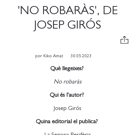
'NO ROBARÀS', DE
JOSEP GIRÓS
por
Kiko Amat
30.05.2023
Què llegeixes?
No robaràs
Qui és l’autor?
Josep Girós
Quina editorial el publica?
La Segona Perifèria