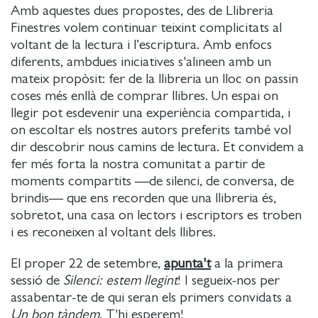
Amb aquestes dues propostes, des de Llibreria
Finestres volem continuar teixint complicitats al
voltant de la lectura i l’escriptura. Amb enfocs
diferents, ambdues iniciatives s'alineen amb un
mateix propòsit: fer de la llibreria un lloc on passin
coses més enllà de comprar llibres. Un espai on
llegir pot esdevenir una experiència compartida, i
on escoltar els nostres autors preferits també vol
dir descobrir nous camins de lectura. Et convidem a
fer més forta la nostra comunitat a partir de
moments compartits —de silenci, de conversa, de
brindis— que ens recorden que una llibreria és,
sobretot, una casa on lectors i escriptors es troben
i es reconeixen al voltant dels llibres.
El proper 22 de setembre,
apunta't
a la primera
sessió de
Silenci: estem llegint
! I segueix-nos per
assabentar-te de qui seran els primers convidats a
Un bon tàndem
. T'hi esperem!