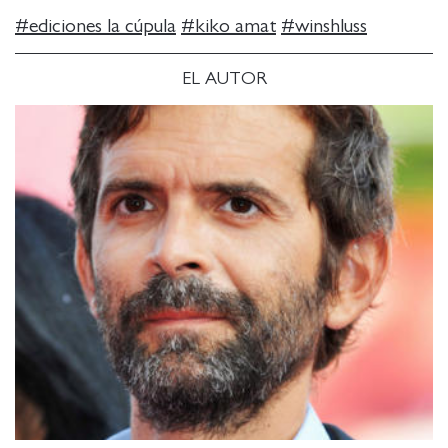
#
ediciones la cúpula
#
kiko amat
#
winshluss
EL AUTOR