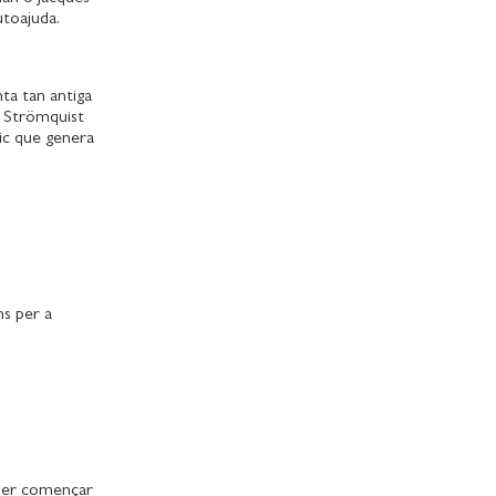
autoajuda.
nta tan antiga
l, Strömquist
únic que genera
s per a
 per començar