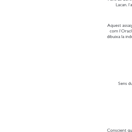
Lacan, l
Aquest assaig
com l’Oracle
dibuixa la ind
Sens d
Conscient qu