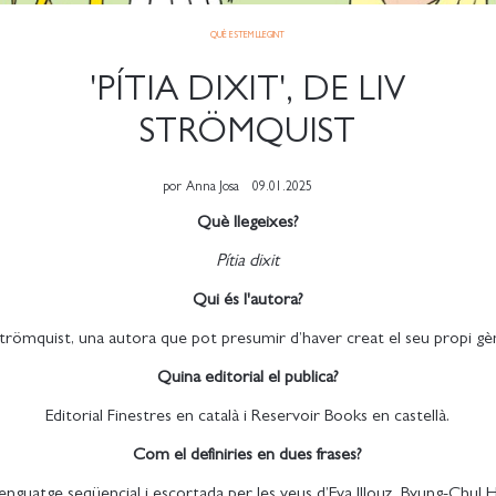
QUÈ ESTEM LLEGINT
'PÍTIA DIXIT', DE LIV
STRÖMQUIST
por
Anna Josa
09.01.2025
Què llegeixes?
Pítia dixit
Qui és l'autora?
Strömquist, una autora que pot presumir d’haver creat el seu propi gè
Quina editorial el publica?
Editorial Finestres en català i Reservoir Books en castellà.
Com el definiries en dues frases?
llenguatge seqüencial i escortada per les veus d’Eva Illouz, Byung-Chul 