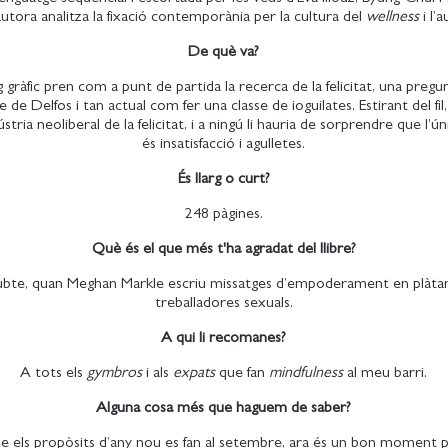
’autora analitza la fixació contemporània per la cultura del
wellness
i l’
De què va?
 gràfic pren com a punt de partida la recerca de la felicitat, una pregu
 de Delfos i tan actual com fer una classe de ioguilates. Estirant del fi
ústria neoliberal de la felicitat, i a ningú li hauria de sorprendre que l’
és insatisfacció i agulletes.
És llarg o curt?
248 pàgines.
Què és el que més t'ha agradat del llibre?
ubte, quan Meghan Markle escriu missatges d’empoderament en plàtan
treballadores sexuals.
A qui li recomanes?
A tots els
gymbros
i als
expats
que fan
mindfulness
al meu barri.
Alguna cosa més que haguem de saber?
e els propòsits d’any nou es fan al setembre, ara és un bon moment