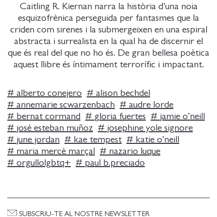
Caitling R. Kiernan narra la història d'una noia
esquizofrènica perseguida per fantasmes que la
criden com sirenes i la submergeixen en una espiral
abstracta i surrealista en la qual ha de discernir el
que és real del que no ho és. De gran bellesa poètica
aquest llibre és íntimament terrorífic i impactant.
#
alberto conejero
#
alison bechdel
#
annemarie scwarzenbach
#
audre lorde
#
bernat cormand
#
gloria fuertes
#
jamie o’neill
#
josé esteban muñoz
#
josephine yole signore
#
june jordan
#
kae tempest
#
katie o’neill
#
maria mercè marçal
#
nazario luque
#
orgullolgbtq+
#
paul b.preciado
SUBSCRIU-TE AL NOSTRE NEWSLETTER