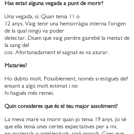
Has estat alguna vegada a punt de morir?
Una vegada, sí. Quan tenia 11 o
12 anys. Vaig tenir una hemorràgia interna l'origen
de la qual ningú va poder
detectar. Diuen que vaig perdre gairebé la meitat de
la sang del
cos. Afortunadament el sagnat es va aturar.
Mataries?
Ho dubto molt. Possiblement, només si estigués def
ensant a algú molt estimat i no
hi hagués més remei.
Quin consideres que és el teu major assoliment?
La meva mare va morir quan jo tenia 19 anys. Jo sé
que ella tenia unes certes expectatives per a mi,
no materials o intel·lectuals, sinó morals. Crec que