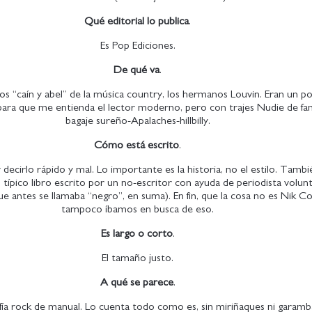
Qué editorial lo publica
.
Es Pop Ediciones.
De qué va
.
e los “caín y abel” de la música country, los hermanos Louvin. Eran un
 para que me entienda el lector moderno, pero con trajes Nudie de fan
bagaje sureño-Apalaches-hillbilly.
Cómo está escrito
.
or decirlo rápido y mal. Lo importante es la historia, no el estilo. Tamb
l típico libro escrito por un no-escritor con ayuda de periodista volun
ue antes se llamaba “negro”, en suma). En fin, que la cosa no es Nik C
tampoco íbamos en busca de eso.
Es largo o corto
.
El tamaño justo.
A qué se parece
.
fía rock de manual. Lo cuenta todo como es, sin miriñaques ni garamb