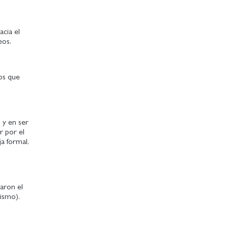
acia el
eos.
los que
 y en ser
r por el
a formal,
aron el
Mismo).