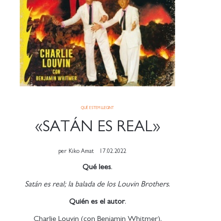
QUÈ ESTEM LLEGINT
«SATÁN ES REAL»
per
Kiko Amat
17.02.2022
Qué lees
.
Satán es real; la balada de los Louvin Brothers
.
Quién es el autor
.
Charlie Louvin (con Benjamin Whitmer).