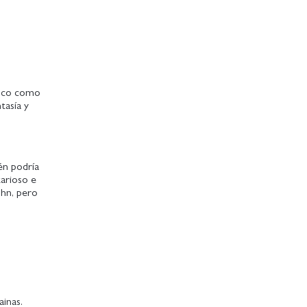
 poco como
tasía y
ién podría
tarioso e
ohn, pero
ainas.