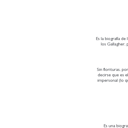
Es la biografía d
los Gallagher,
Sin florituras, p
decirse que es e
impersonal (lo q
Es una biogra