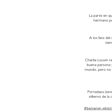
La parte en qu
hermano per
A los fans del
tien
Charlie Louvin r
buena persona y
mundo, pero no p
Portadaza (ext
infierno de la
#
benjamin whit