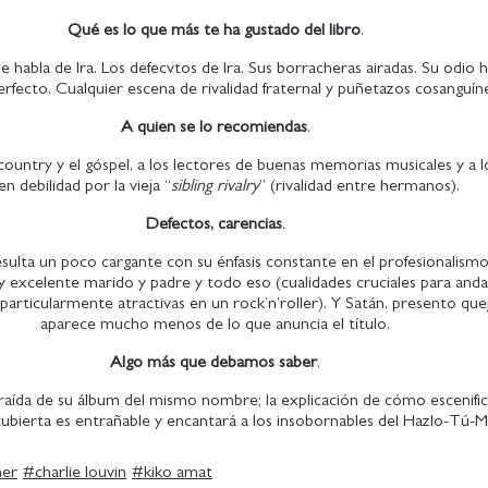
Qué es lo que más te ha gustado del libro
.
e habla de Ira. Los defecvtos de Ira. Sus borracheras airadas. Su odio h
fecto. Cualquier escena de rivalidad fraternal y puñetazos cosanguín
A quien se lo recomiendas
.
 country y el góspel, a los lectores de buenas memorias musicales y a 
en debilidad por la vieja “
sibling rivalry
” (rivalidad entre hermanos).
Defectos, carencias
.
esulta un poco cargante con su énfasis constante en el profesionalismo
 excelente marido y padre y todo eso (cualidades cruciales para anda
articularmente atractivas en un rock’n’roller). Y Satán, presento quej
aparece mucho menos de lo que anuncia el título.
Algo más que debamos saber
.
raída de su álbum del mismo nombre; la explicación de cómo escenific
 cubierta es entrañable y encantará a los insobornables del Hazlo-Tú-
mer
#
charlie louvin
#
kiko amat