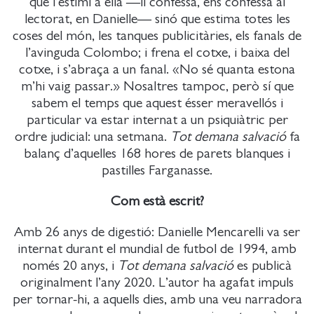
que l’estimi a ella —li confessa, ens confessa al
lectorat, en Danielle— sinó que estima totes les
coses del món, les tanques publicitàries, els fanals de
l’avinguda Colombo; i frena el cotxe, i baixa del
cotxe, i s’abraça a un fanal. «No sé quanta estona
m’hi vaig passar.» Nosaltres tampoc, però sí que
sabem el temps que aquest ésser meravellós i
particular va estar internat a un psiquiàtric per
ordre judicial: una setmana.
Tot demana salvació
fa
balanç d’aquelles 168 hores de parets blanques i
pastilles Farganasse.
Com està escrit?
Amb 26 anys de digestió: Danielle Mencarelli va ser
internat durant el mundial de futbol de 1994, amb
només 20 anys, i
Tot demana salvació
es publicà
originalment l’any 2020. L’autor ha agafat impuls
per tornar-hi, a aquells dies, amb una veu narradora