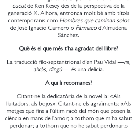
cucut
de Ken Kesey des de la perspectiva de la
generació X. Alhora, entronca molt bé amb títols
contemporanis com
Hombres que caminan solos
de José Ignacio Carnero o
Fármaco
d’Almudena
Sánchez.
Què és el que més t’ha agradat del llibre?
La traducció filo-septentrional d’en Pau Vidal —
re,
aixòs, dingú
— és una delícia.
A qui li recomanes?
Citant-ne la dedicatòria de la novel·la: «Als
lluitadors, als bojos». Citant-ne els agraïments: «Als
metges que fins a l’últim racó del món que posen la
ciència en mans de l’amor; a tothom que m’ha sabut
perdonar; a tothom que no he sabut perdonar.»