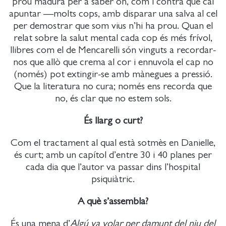
prou madura per a saber on, com i contra què cal
apuntar —molts cops, amb disparar una salva al cel
per demostrar que som vius n’hi ha prou. Quan el
relat sobre la salut mental cada cop és més frívol,
llibres com el de Mencarelli són vinguts a recordar-
nos que allò que crema al cor i ennuvola el cap no
(només) pot extingir-se amb mànegues a pressió.
Que la literatura no cura; només ens recorda que
no, és clar que no estem sols.
És llarg o curt?
Com el tractament al qual està sotmès en Danielle,
és curt; amb un capítol d’entre 30 i 40 planes per
cada dia que l’autor va passar dins l’hospital
psiquiàtric.
A què s’assembla?
És una mena d’
Algú va volar per damunt del niu del