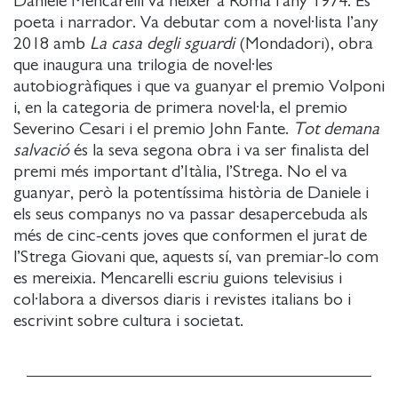
Daniele Mencarelli va néixer a Roma l’any 1974. És
poeta i narrador. Va debutar com a novel·lista l’any
2018 amb
La casa degli sguardi
(Mondadori), obra
que inaugura una trilogia de novel·les
autobiogràfiques i que va guanyar el premio Volponi
i, en la categoria de primera novel·la, el premio
Severino Cesari i el premio John Fante.
Tot demana
salvació
és la seva segona obra i va ser finalista del
premi més important d’Itàlia, l’Strega. No el va
guanyar, però la potentíssima història de Daniele i
els seus companys no va passar desapercebuda als
més de cinc-cents joves que conformen el jurat de
l’Strega Giovani que, aquests sí, van premiar-lo com
es mereixia. Mencarelli escriu guions televisius i
col·labora a diversos diaris i revistes italians bo i
escrivint sobre cultura i societat.