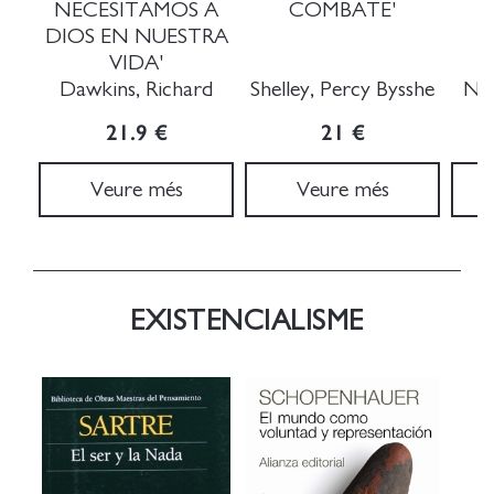
NECESITAMOS A
COMBATE'
DIOS EN NUESTRA
VIDA'
Dawkins, Richard
Shelley, Percy Bysshe
Nie
21.9 €
21 €
Veure més
Veure més
EXISTENCIALISME