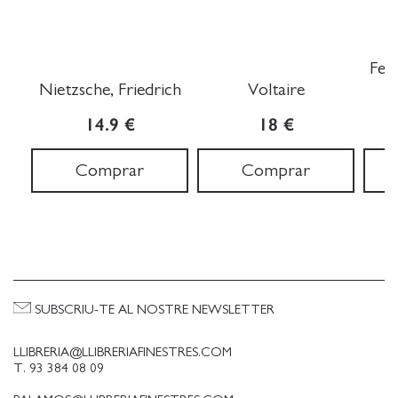
Ferr
Nietzsche, Friedrich
Voltaire
14.9 €
18 €
Comprar
Comprar
SUBSCRIU-TE AL NOSTRE NEWSLETTER
LLIBRERIA@LLIBRERIAFINESTRES.COM
T. 93 384 08 09