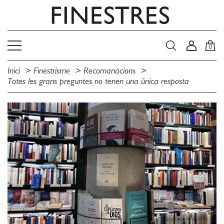
0
Inici
Finestrisme
Recomanacions
Totes les grans preguntes no tenen una única resposta