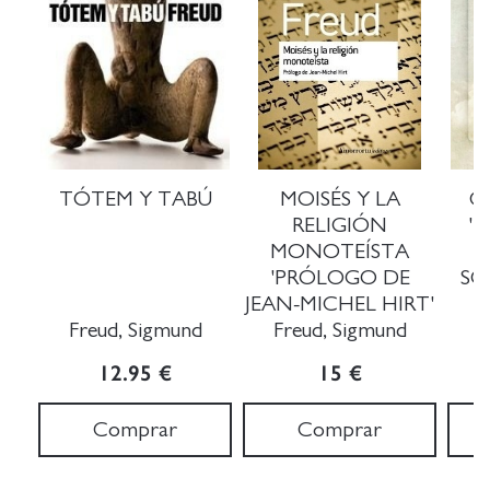
TÓTEM Y TABÚ
MOISÉS Y LA
C
RELIGIÓN
'
MONOTEÍSTA
'PRÓLOGO DE
SO
JEAN-MICHEL HIRT'
A
Freud, Sigmund
Freud, Sigmund
12.95 €
15 €
Comprar
Comprar