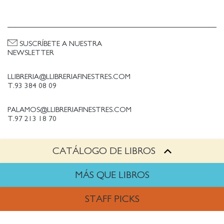
SUSCRÍBETE A NUESTRA
NEWSLETTER
LLIBRERIA@LLIBRERIAFINESTRES.COM
T.93 384 08 09
PALAMOS@LLIBRERIAFINESTRES.COM
T.97 213 18 70
CATÁLOGO DE LIBROS
PALESTINA@LLIBRERIAFINESTRES.COM
T.93 090 33 00
MÁS QUE LIBROS
TRABAJA CON NOSOTROS
STAFF PICKS
Política de Privacidad
Política de cookies
ARTES
Política de compras