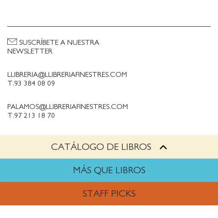
SUSCRÍBETE A NUESTRA
NEWSLETTER
LLIBRERIA@LLIBRERIAFINESTRES.COM
T.93 384 08 09
PALAMOS@LLIBRERIAFINESTRES.COM
T.97 213 18 70
CATÁLOGO DE LIBROS
PALESTINA@LLIBRERIAFINESTRES.COM
T.93 090 33 00
MÁS QUE LIBROS
TRABAJA CON NOSOTROS
STAFF PICKS
Política de Privacidad
Política de cookies
ARTES
Política de compras