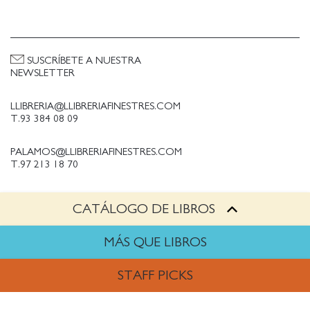
SUSCRÍBETE A NUESTRA
NEWSLETTER
LLIBRERIA@LLIBRERIAFINESTRES.COM
T.93 384 08 09
PALAMOS@LLIBRERIAFINESTRES.COM
T.97 213 18 70
CATÁLOGO DE LIBROS
PALESTINA@LLIBRERIAFINESTRES.COM
T.93 090 33 00
MÁS QUE LIBROS
TRABAJA CON NOSOTROS
STAFF PICKS
Política de Privacidad
Política de cookies
ARTES
Política de compras