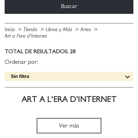
Inicio
Tienda
Libros y Más
Artes
Art a l'era d'Internet
TOTAL DE RESULTADOS: 28
Ordenar por:
Sin filtro
Fecha edición [DESC]
Título [A-Z]
ART A L'ERA D'INTERNET
Título [Z-A]
Autor [A-Z]
Autor [Z-A]
Ver más
Fecha edición [ASC]